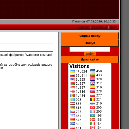
П`ятниця, 07.08.2026, 10.10.33
Головна
|
Реєстрація
|
Вхід
Форма входу
Пошук
ерманії фабрикою Wanderer компанії
Друзі сайту
ий автомобіль для офіцерів вищого
ни.