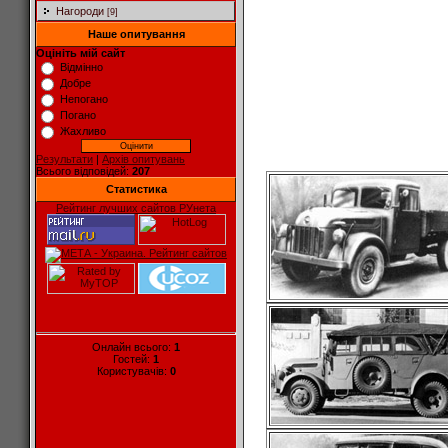
Нагороди
[9]
Наше опитування
Оцініть мій сайт
Відмінно
Добре
Непогано
Погано
Жахливо
Результати
|
Архів опитувань
Всього відповідей:
207
Статистика
Рейтинг лучших сайтов РУнета
Онлайн всього:
1
Гостей:
1
Користувачів:
0