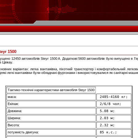
eyr 1500
ипущено 12450 автомобілів Steyr 1500 A. Додаткові 5600 автомобілів було випущено в Г
в Цвікау.
сновних варіантах: легка вантажівка, піхотний транспортер і комфортабельний легков
еякі легкі вантажівки були обладнані фургонами і використовувалися як санітарні маши
Тактико-технічні характеристики автомобіля Steyr 1500
маса:
 2485-4160 кг; 
Екіпаж:
 2/6/8 чол; 
Довжина:
 5.08 м; 
Ширина:
 2.03 м; 
Висота:
 2.32 м; 
потужність двигуна:
 85 к.с.; 