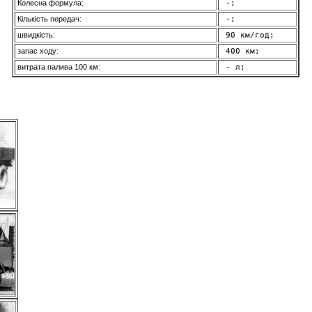
Колесна формула:
 -; 
Кількість передач:
 -; 
швидкість:
 90 км/год; 
запас ходу:
 400 км; 
витрата палива 100 км:
 - л; 