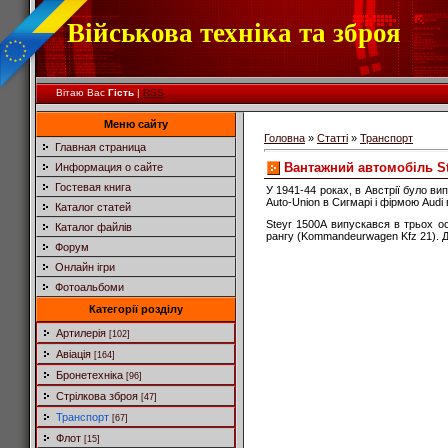
Військова техніка та зброя
Вітаю Вас
Гість
|
RSS
Меню сайту
Головна
»
Статті
»
Транспорт
Главная страница
Вантажний автомобіль St
Информация о сайте
Гостевая книга
У 1941-44 роках, в Австрії було в
Auto-Union в Сигмарі і фірмою Audi 
Каталог статей
Steyr 1500A випускався в трьох о
Каталог файлів
рангу (Kommandeurwagen Kfz 21). Д
Форум
Онлайн ігри
Фотоальбоми
Категорії розділу
Артилерія
[102]
Авіація
[164]
Бронетехніка
[96]
Стрілкова зброя
[47]
Транспорт
[67]
Флот
[15]