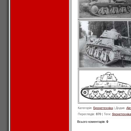
Категорія
:
Бронетехніка
|
Додав
:
Al
Переглядів
:
870
|
Теги
:
бронетехнік
Всього коментарів
:
0