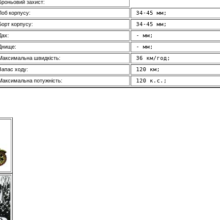
Броньовий захист:
Лоб корпусу:
 34-45 мм; 
Борт корпусу:
 34-45 мм; 
Дах:
 - мм; 
Днище:
 - мм; 
Максимальна швидкість:
 36 км/год; 
Запас ходу:
 120 км; 
Максимальна потужність:
 120 к.с.; 