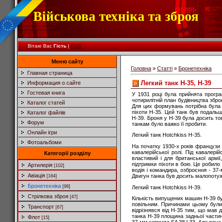
Військова техніка та зброя
Вітаю Вас
Гість
|
RSS
Меню сайту
Головна
»
Статті
»
Бронетехніка
Главная страница
Лeгкий танк H-35, H-39
Информация о сайте
Гостевая книга
У 1931 році була прийнята програ
чотирилітній план будівництва збро
Каталог статей
Для цих формувань потрібна була 
піхоти Н-35. Цей танк був подаль
Каталог файлів
Н-39. Броня у Н-39 була досить т
Форум
танкам було важко її пробити.
Онлайн ігри
Легкий танк Hotchkiss H-35.
Фотоальбоми
На початку 1930-х років французи 
кавалерійської ролі. Під кавалері
Категорії розділу
властивий і для британської армії,
підтримки піхоти в бою. Це робило 
Артилерія
[102]
водія і командира, озброєння - 37
Авіація
Двигун танка був досить малопоту
[164]
Бронетехніка
[96]
Легкий танк Hotchkiss H-39.
Стрілкова зброя
[47]
Кількість випущених машин Н-39 бу
повільним. Причинами цьому були 
Транспорт
[67]
відрізнявся від Н-35 тим, що мав дв
танка Н-39 площина задньої части
Флот
[15]