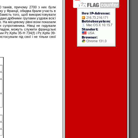
0 танків, причому 2700 з них були
у у Франції, обидва брали участь в
 Замість того, щоб використовувати
идані дрібними групами уздовж всієї
р. На місцевому рівні вони показали
 супротивника. Німці не гидували
икладом, можуть служити французькі
ми Pz.Kpfw 35-H 734(f) і Pz.Kpfw 39-
истосували під свої і не тільки свої
 