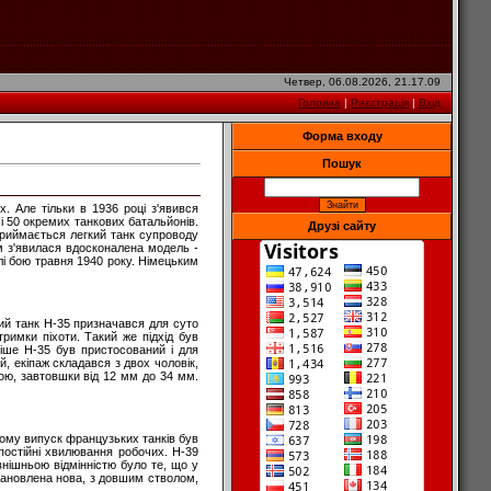
Четвер, 06.08.2026, 21.17.09
Головна
|
Реєстрація
|
Вхід
Форма входу
Пошук
. Але тільки в 1936 році з'явився
 і 50 окремих танкових батальйонів.
Друзі сайту
приймається легкий танк супроводу
м з'явилася вдосконалена модель -
і бою травня 1940 року. Німецьким
вий танк Н-35 призначався для суто
тримки піхоти. Такий же підхід був
зніше Н-35 був пристосований і для
й, екіпаж складався з двох чоловік,
кою, завтовшки від 12 мм до 34 мм.
ному випуск французьких танків був
постійні хвилювання робочих. Н-39
овнішньою відмінністю було те, що у
тановлена нова, з довшим стволом,