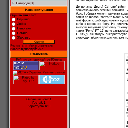
37-мм гармата SA 38 L33. Але вона
Нагороди
[9]
До початку Другої Світової війни
Наше опитування
танкетками або легкими танками. Б
боях і обидва могли принести кори
Оцініть мій сайт
танки en masse, тобто "в масі", ма
Відмінно
лінії фронту, щоб здійснювати підт
себе з хорошого боку. Не дивляч
Добре
використовувати трофейну техніку.
Непогано
танки "Рено" FT 17, явно застарілі 
Погано
H 735(f), які згодом використовувал
знаряддя, після чого для них вже п
Жахливо
Результати
|
Архів опитувань
Всього відповідей:
207
Статистика
Рейтинг лучших сайтов РУнета
Онлайн всього:
1
Гостей:
1
Користувачів:
0