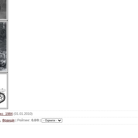
exc_1984
(01.01.2010)
а
,
Франція
|
Рейтинг
:
0.0
/
0
|