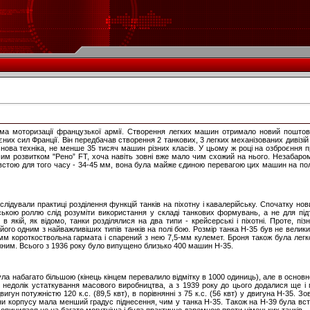
ма моторизації французької армії. Створення легких машин отримало новий поштовх
єних сил Франції. Він передбачав створення 2 танкових, 3 легких механізованих дивізій
нова техніка, не менше 35 тисяч машин різних класів. У цьому ж році на озброєння 
шим розвитком "Рено” FT, хоча навіть зовні вже мало чим схожий на нього. Незабаро
овстою для того часу - 34-45 мм, вона була майже єдиною перевагою цих машин на пол
слідували практиці розділення функцій танків на піхотну і кавалерійську. Спочатку но
йською роллю слід розуміти використання у складі танкових формувань, а не для під
 в якій, як відомо, танки розділялися на два типи - крейсерські і піхотні. Проте, пі
його одним з найважливіших типів танків на полі бою. Розмір танка Н-35 був не велики
-мм короткоствольна гармата і спарений з нею 7,5-мм кулемет. Броня також була лег
жним. Всього з 1936 року було випущено близько 400 машин Н-35.
ла набагато більшою (кінець кінцем перевалило відмітку в 1000 одиниць), але в основ
недолік устаткування масового виробництва, а з 1939 року до цього додалися ще і 
игун потужністю 120 к.с. (89,5 квт), в порівнянні з 75 к.с. (56 квт) у двигуна Н-35. З
ни корпусу мала менший градус піднесення, чим у танка Н-35. Також на Н-39 була вс