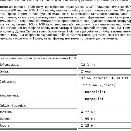
 опинилася не на багато могутніша і була практично даремною проти німецьких танків.
, тобто до вересня 1939 року, на озброєнні французької армії числилося близько 480
лизько 900 машин Н-35 і Н-39 перебували на службі у момент початку кампанії 1940 рок
сть. Проте, їх роль в бою була мінімальною із-за невмілого тактичного застосування.
сово (також, як німці використовували свої танкові колони), французькі танки були розк
римку піхоти. Тому вони і не змогли стати ефективною силою, здатною зробити контруда
ись на це, багато Н-35 і Н-39 було знищено або захоплено наступаючими частинами
 На озброєння вони брали навіть самі застарілі зразки трофейної зброї і техніка. Пр
до початку Другої Світової війни. Узяли німці і Hotchkiss до себе на службу з позначення
ися в тилу і на озброєнні окупаційних військ. Багато танків цих типів німці пізніше пр
очиналося інше життя. Проте, не всі французькі танки потрапили до рук німцям.
Tактико-технічні характеристики легкого танка H-39
Бойова маса:
 12,1 т; 
Екіпаж:
 2 чол; 
 37-мм гармата SA 38 L33;
Озброєння:
 1x7,5-мм кулемет; 
 - пострілів; 
Боєкомплект:
 - патронів; 
Габаритні розміри:
Довжина:
 4,22 м; 
Ширина:
 1,95 м; 
Висота:
 2,15 м; 