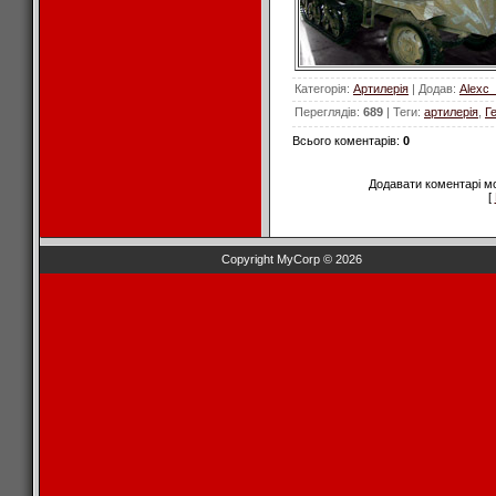
Категорія
:
Артилерія
|
Додав
:
Alexc
Переглядів
:
689
|
Теги
:
артилерія
,
Г
Всього коментарів
:
0
Додавати коментарі м
[
Copyright MyCorp © 2026