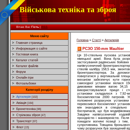
Військова техніка та зброя
Вітаю Вас
Гість
|
RSS
Меню сайту
Головна
»
Статті
»
Артилерія
Главная страница
РСЗО 150-mm Maultier
Информация о сайте
Гостевая книга
Ця 10-ствольна пускова устано
німецької армії. Вона була роз
Каталог статей
застосування радянських бойових 
напівгусеничний бронетранспортер
Каталог файлів
стволів калібру 158,5 мм, змонто
Форум
бронетранспортера. За допомо
повертатися у вертикальній площи
Онлайн ігри
механізм забезпечує кути гориз
самохідної установки велася 15
Фотоальбоми
димовими мінами вагою 34,15 і
Категорії розділу
використовувалися приціл і ст
установки складалося з 7,92
Артилерія
боєкомплектом 2000 патронів. У
[102]
положенні розрахунок установки
Авіація
[164]
перевозився боєкомплект установк
мін знаходився в спеціально с
Бронетехніка
[96]
боєприпасів, що був модифікован
Завдяки напівгусеничній ходов
Стрілкова зброя
[47]
прохідністю і маневреністю. Післ
Транспорт
покидати вогняні позиції з тим,
[67]
супротивника. Товщина броньовог
Флот
[15]
чому розрахунок був захищений від 