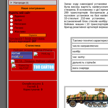
Нагороди
[9]
Запас ходу самохідної установки 
була висока вартість напівгусени
Наше опитування
створена. В основному з цієї причи
289 транспортерів боєприпасів 
Оцініть мій сайт
пускових установок на базі напів
Відмінно
10-ствольні 210-мм установки,
Добре
встановлений блок стволів калібру
Непогано
бойових машин і 10 транспортерів
бригад реактивної артилерії вермахт
Погано
Жахливо
Результати
|
Архів опитувань
Тактико-технічні характерис
Всього відповідей:
207
Статистика
число направляючих:
Рейтинг лучших сайтов РУнета
калібр:
час залпу:
дальність стрільби:
вага снаряда:
Онлайн всього:
1
Гостей:
1
Користувачів:
0