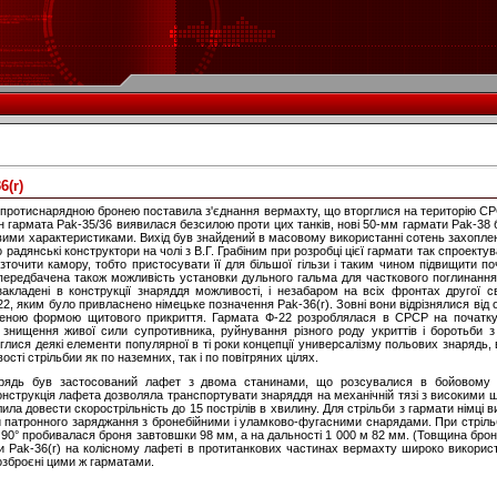
6(r)
 з протиснарядною бронею поставила з'єднання вермахту, що вторглися на територію С
 гармата Pak-35/36 виявилася безсилою проти цих танків, нові 50-мм гармати Pak-38 бу
вими характеристиками. Вихід був знайдений в масовому використанні сотень захоплен
 радянські конструктори на чолі з В.Г. Грабіним при розробці цієї гармати так спроектува
точити камору, тобто пристосувати її для більшої гільзи і таким чином підвищити п
передбачена також можливість установки дульного гальма для часткового поглинання с
акладені в конструкції знаряддя можливості, і незабаром на всіх фронтах другої св
2, яким було привласнено німецьке позначення Pak-36(r). Зовні вони відрізнялися від 
неною формою щитового прикриття. Гармата Ф-22 розроблялася в СРСР на початку 3
 знищення живої сили супротивника, руйнування різного роду укриттів і боротьби 
еглися деякі елементи популярної в ті роки концепції универсалізму польових знарядь, 
сті стрільбии як по наземних, так і по повітряних цілях.
арядь був застосований лафет з двома станинами, що розсувалися в бойовому 
Конструкція лафета дозволяла транспортувати знаряддя на механічній тязі з високими 
ла довести скорострільність до 15 пострілів в хвилину. Для стрільби з гармати німці 
ли патронного заряджання з бронебійними і уламково-фугасними снарядами. При стріл
чі 90° пробивалася броня завтовшки 98 мм, а на дальності 1 000 м 82 мм. (Товщина бро
и Pak-36(r) на колісному лафеті в протитанкових частинах вермахту широко викорис
, озброєні цими ж гарматами.