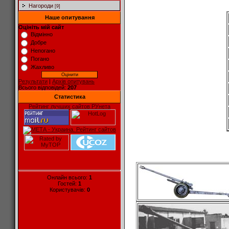
Нагороди
[9]
Наше опитування
Оцініть мій сайт
Відмінно
Добре
Непогано
Погано
Жахливо
Результати
|
Архів опитувань
Всього відповідей:
207
Статистика
Рейтинг лучших сайтов РУнета
Онлайн всього:
1
Гостей:
1
Користувачів:
0