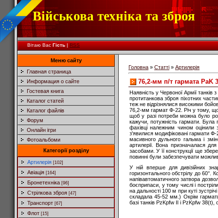
Військова техніка та зброя
Вітаю Вас
Гість
|
RSS
Меню сайту
Головна
»
Статті
»
Артилерія
Главная страница
76,2-мм п/т гармата PaK 3
Информация о сайте
Гостевая книга
Наявність у Червоної Армії танків
протитанкова зброя піхотних частин
Каталог статей
теж не відрізнялися високими бойо
76,2-мм гармат Ф-22. Річ у тому, що
Каталог файлів
щоб у разі потреби можна було роз
Форум
кажучи, потужність гармати. Була 
фахівці належним чином оцінили з
Онлайн ігри
з'явилися модифіковані гармати Ф-2
масивного дульного гальма і змі
Фотоальбоми
артилерії. Вона призначалася для
Категорії розділу
засобами. У її конструкції ще збер
повинні були забезпечувати можливо
Артилерія
[102]
У ній вперше для дивізійних зн
Авіація
[164]
горизонтального обстрілу до 60°. 
напівавтоматичного затвора дозволи
Бронетехніка
[96]
боєприпаси, у тому числі і пострі
на дальності 100 м при куті зустрі
Стрілкова зброя
[47]
складала 45-52 мм.) Окрім гармат
базі танків PzKpfw II і PzKpfw 38(t)
Транспорт
[67]
Флот
[15]