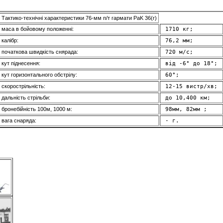
Тактико-технічні характеристики 76-мм п/т гармати PaK 36(r)
маса в бойовому положенні:
 1710 кг; 
калібр:
 76,2 мм; 
початкова швидкість снярада:
 720 м/с; 
кут піднесення:
 від -6° до 18°; 
кут горизонтального обстрілу:
 60°; 
скорострільність:
 12-15 вистр/хв; 
дальність стрільби:
 до 10,400 км; 
бронебійність 100м, 1000 м:
 98мм, 82мм ; 
вага снаряда:
 - г. 