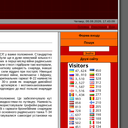
Четвер, 06.08.2026, 17.43.09
Головна
|
Реєстрація
|
Вхід
Форма входу
Пошук
РСР, у важке положення. Стандартна
ли ще в дуже невеликій кількості і
Друзі сайту
их в перші місяці війни радянських
ли ствол і підібрали такі матеріали,
очаткову швидкість снаряда, інакше
или віддачі при пострілі. Німецькі
ітової війни, включаючи і Африку,
оригінальних гармат Ф-22 наявністю
0-х років як знаряддя дивізійної
з артилерією і мотомеханізованими
відповідно до якої польові знаряддя
положенні. Це забезпечувало кут
швидкостями по путівцях. Наявність
використовували трофейні радянські
ьбі з гармати бронебійним снарядом
ні основного радянського танка Т-34
товувалися самохідні установки на