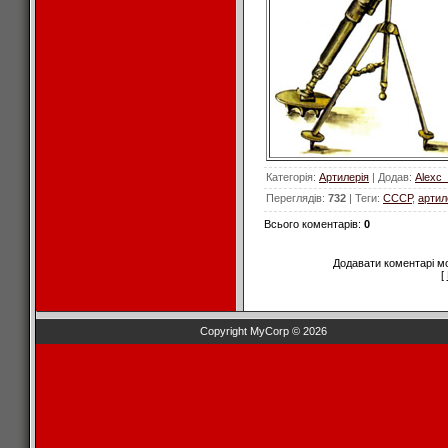
Категорія
:
Артилерія
|
Додав
:
Alexc
Переглядів
:
732
|
Теги
:
СССР
,
артил
Всього коментарів
:
0
Додавати коментарі м
[
Copyright MyCorp © 2026