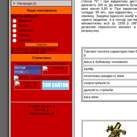
ствола 75° і при відкритому дист
Нагороди
[9]
дальність 200 м. До міномета бул
міна вагою 0,85 кг При закритом
Наше опитування
складає 95 м/с, при відкритому —
хвилину. Завдяки відносно малій в
Оцініть мій сайт
однією людиною, а в поході три м
Відмінно
мінометному возі зр. 1938 р. (М
Добре
дозволяв переносити міномет в 
Непогано
розрахунку.
Погано
Жахливо
Результати
|
Архів опитувань
Тактико-технічні характеристики 
Всього відповідей:
207
p.
Статистика
маса в бойовому положенні:
Рейтинг лучших сайтов РУнета
калібр:
початкова швидкість міни:
скорострільність:
дальність стрільби:
вага міни:
Онлайн всього:
1
Гостей:
1
Користувачів:
0