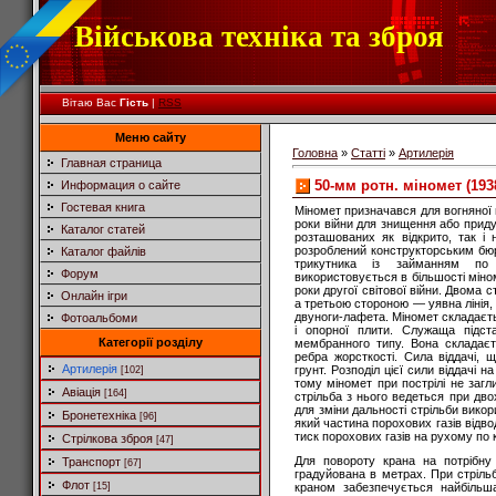
Військова техніка та зброя
Вітаю Вас
Гість
|
RSS
Меню сайту
Головна
»
Статті
»
Артилерія
Главная страница
50-мм ротн. мiномет (193
Информация о сайте
Гостевая книга
Міномет призначався для вогняної п
роки війни для знищення або приду
Каталог статей
розташованих як відкрито, так і 
розроблений конструкторським бюр
Каталог файлів
трикутника із займанням по
Форум
використовується в більшості міно
роки другої світової війни. Двома 
Онлайн ігри
а третьою стороною — уявна лінія,
двуноги-лафета. Міномет складаєть
Фотоальбоми
і опорної плити. Служаща підст
Категорії розділу
мембранного типу. Вона складаєт
ребра жорсткості. Сила віддачі, 
Артилерія
грунт. Розподіл цієї сили віддачі
[102]
тому міномет при пострілі не заг
Авіація
[164]
стрільба з нього ведеться при двох
для зміни дальності стрільби вико
Бронетехніка
[96]
який частина порохових газів відво
тиск порохових газів на рухому по 
Стрілкова зброя
[47]
Для повороту крана на потрібну 
Транспорт
[67]
градуйована в метрах. При стрільб
Флот
[15]
краном забезпечується найбільша