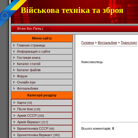
Військова техніка та зброя
Вітаю Вас
Гість
|
RSS
Меню сайту
Головна
»
Фотоальбом
»
Транспорт
Главная страница
Информация о сайте
Гостевая книга
Комсомолець
Каталог статей
Каталог файлів
Форум
Онлайн ігри
Фотоальбоми
Категорії розділу
Карти
[16]
Після бою
[135]
Армія СССР
[195]
Армія Вермахт
[217]
Всього коментарів
:
0
Бронетехніка СССР
[64]
Бронетехніка Вермахт
[395]