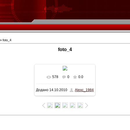
» foto_4
foto_4
578
0
0.0
У реальному розмірі
Додано
14.10.2010
Alexc_1984
508x324
/ 50.5Kb