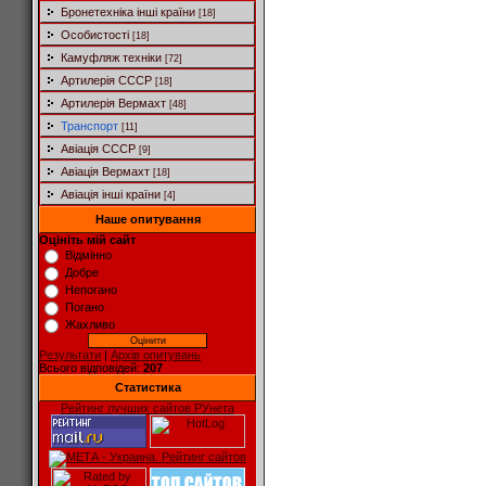
Бронетехніка інші країни
[18]
Особистості
[18]
Камуфляж техніки
[72]
Артилерія СССР
[18]
Артилерія Вермахт
[48]
Транспорт
[11]
Авіація СССР
[9]
Авіація Вермахт
[18]
Авіація інші країни
[4]
Наше опитування
Оцініть мій сайт
Відмінно
Добре
Непогано
Погано
Жахливо
Результати
|
Архів опитувань
Всього відповідей:
207
Статистика
Рейтинг лучших сайтов РУнета