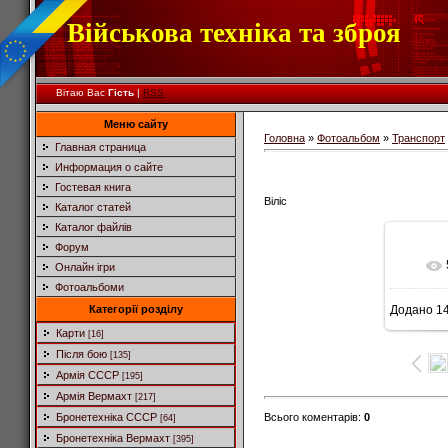
Військова техніка та зброя
Вітаю Вас
Гість
|
RSS
Меню сайту
Головна
»
Фотоальбом
»
Транспорт
Главная страница
Информация о сайте
Гостевая книга
Віліс
Каталог статей
Каталог файлів
Форум
Онлайн ігри
Фотоальбоми
Категорії розділу
Додано
14
8
Карти
[16]
Після бою
[135]
Армія СССР
[195]
Армія Вермахт
[217]
Всього коментарів
:
0
Бронетехніка СССР
[64]
Бронетехніка Вермахт
[395]