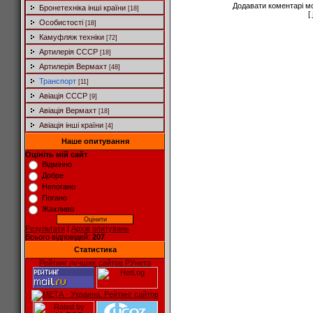
Додавати коментарі м
Бронетехніка інші країни
[18]
[
Особистості
[18]
Камуфляж техніки
[72]
Артилерія СССР
[18]
Артилерія Вермахт
[48]
Транспорт
[11]
Авіація СССР
[9]
Авіація Вермахт
[18]
Авіація інші країни
[4]
Наше опитування
Оцініть мій сайт
Відмінно
Добре
Непогано
Погано
Жахливо
Результати
|
Архів опитувань
Всього відповідей:
207
Статистика
Рейтинг лучших сайтов РУнета