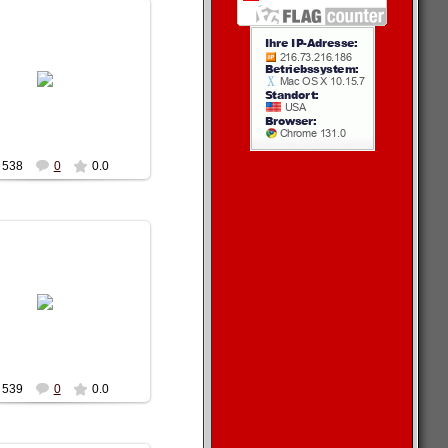
13.10.2010
Chabo
Alexc_1984
538
0
0.0
13.10.2010
41m-turan-2
Alexc_1984
539
0
0.0