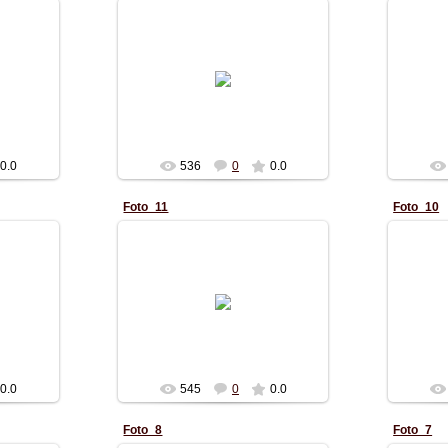
13.10.2010
40m-nimrod
Alexc_1984
0.0
536
0
0.0
Foto_11
Foto_10
13.10.2010
Chabo
Alexc_1984
0.0
545
0
0.0
Foto_8
Foto_7