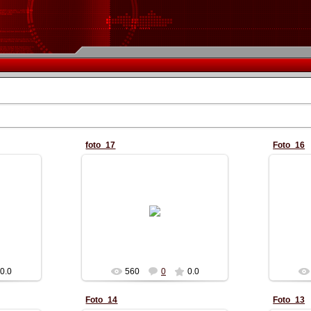
foto_17
Foto_16
14.10.2010
M2
Alexc_1984
0.0
560
0
0.0
Foto_14
Foto_13