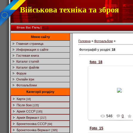
Військова техніка та зброя
Вітаю Вас
Гість
|
RSS
Меню сайту
Головна
»
Фотоальбом
»
Главная страница
Фотографій у розділі
:
18
Информация о сайте
Гостевая книга
Каталог статей
foto_18
Каталог файлів
Форум
Онлайн ігри
14.10.2010
Фотоальбоми
Panhard
Категорії розділу
Alexc_1984
Карти
[16]
Після бою
[135]
Армія СССР
[195]
546
0
Армія Вермахт
[217]
Бронетехніка СССР
[64]
Foto_15
Бронетехніка Вермахт
[395]