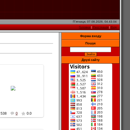
П`ятниця, 07.08.2026, 04.43.04
Головна
|
Реєстрація
|
Вхід
Форма входу
Пошук
Друзі сайту
13.10.2010
Valentain
Alexc_1984
538
0
0.0