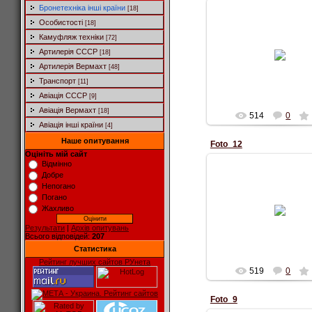
Бронетехніка інші країни
[18]
Особистості
[18]
Камуфляж техніки
[72]
13.10.2010
Артилерія СССР
[18]
40m-nimrod
Артилерія Вермахт
[48]
Alexc_1984
Транспорт
[11]
Авіація СССР
[9]
Авіація Вермахт
[18]
514
0
Авіація інші країни
[4]
Наше опитування
Foto_12
Оцініть мій сайт
Відмінно
Добре
Непогано
13.10.2010
Погано
Жахливо
Chabo
Alexc_1984
Результати
|
Архів опитувань
Всього відповідей:
207
Статистика
Рейтинг лучших сайтов РУнета
519
0
Foto_9