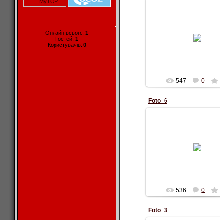
13.10.2010
Онлайн всього:
1
41m-turan-2
Гостей:
1
Користувачів:
0
Alexc_1984
547
0
Foto_6
13.10.2010
40m-turan-1
Alexc_1984
536
0
Foto_3