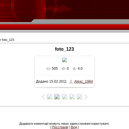
» foto_123
foto_123
505
0
4.0
Додано
15.02.2011
Alexc_1984
Додавати коментарі можуть лише зареєстровані користувачі.
[
Реєстрація
|
Вхід
]