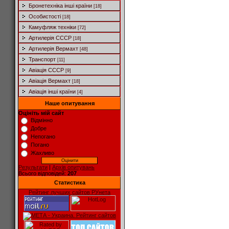
Бронетехніка інші країни
[18]
Особистості
[18]
Камуфляж техніки
[72]
Артилерія СССР
[18]
Артилерія Вермахт
[48]
Транспорт
[11]
Авіація СССР
[9]
Авіація Вермахт
[18]
Авіація інші країни
[4]
Наше опитування
Оцініть мій сайт
Відмінно
Добре
Непогано
Погано
Жахливо
Результати
|
Архів опитувань
Всього відповідей:
207
Статистика
Рейтинг лучших сайтов РУнета