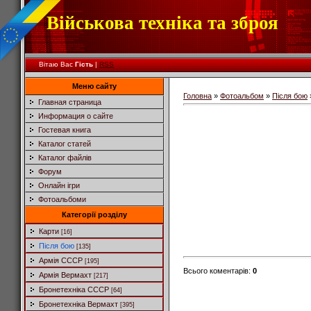
Військова техніка та зброя
Вітаю Вас
Гість
|
RSS
Меню сайту
Головна
»
Фотоальбом
»
Після бою
Главная страница
Информация о сайте
Гостевая книга
Каталог статей
Каталог файлів
Форум
Онлайн ігри
Фотоальбоми
Категорії розділу
Карти
[16]
Після бою
[135]
Армія СССР
[195]
Всього коментарів
:
0
Армія Вермахт
[217]
Бронетехніка СССР
[64]
Бронетехніка Вермахт
[395]