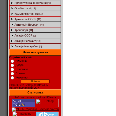
Бронетехніка інші країни
[18]
Особистості
[18]
Камуфляж техніки
[72]
Артилерія СССР
[18]
Артилерія Вермахт
[48]
Транспорт
[11]
Авіація СССР
[9]
Авіація Вермахт
[18]
Авіація інші країни
[4]
Наше опитування
Оцініть мій сайт
Відмінно
Добре
Непогано
Погано
Жахливо
Результати
|
Архів опитувань
Всього відповідей:
207
Статистика
Рейтинг лучших сайтов РУнета