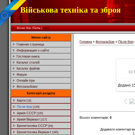
Військова техніка та зброя
Вітаю Вас
Гість
|
RSS
Меню сайту
Головна
»
Фотоальбом
»
Після бою
Главная страница
Информация о сайте
Гостевая книга
Каталог статей
Каталог файлів
Форум
Онлайн ігри
Додано
15
Фотоальбоми
Категорії розділу
Карти
[16]
Після бою
[135]
Армія СССР
[195]
Всього коментарів
:
0
Армія Вермахт
[217]
Бронетехніка СССР
[64]
Додавати коментарі м
Бронетехніка Вермахт
[395]
[