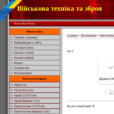
Військова техніка та зброя
Вітаю Вас
Гість
|
RSS
Меню сайту
Головна
»
Фотоальбом
»
Камуфляж 
Главная страница
Информация о сайте
Гостевая книга
Ил-2
Каталог статей
Каталог файлів
Форум
Онлайн ігри
Фотоальбоми
Категорії розділу
Додано
04
1
Карти
[16]
Після бою
[135]
Армія СССР
[195]
Армія Вермахт
[217]
Всього коментарів
:
0
Бронетехніка СССР
[64]
Бронетехніка Вермахт
[395]