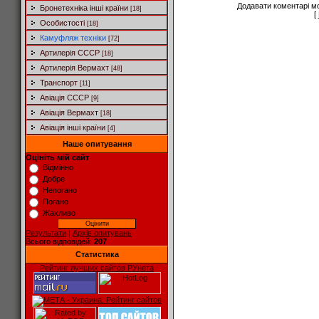
Додавати коментарі м
Бронетехніка інші країни
[18]
[
Особистості
[18]
Камуфляж техніки
[72]
Артилерія СССР
[18]
Артилерія Вермахт
[48]
Транспорт
[11]
Авіація СССР
[9]
Авіація Вермахт
[18]
Авіація інші країни
[4]
Наше опитування
Оцініть мій сайт
Відмінно
Добре
Непогано
Погано
Жахливо
Результати
|
Архів опитувань
Всього відповідей:
207
Статистика
Рейтинг лучших сайтов РУнета