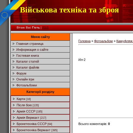
Військова техніка та зброя
Вітаю Вас
Гість
|
RSS
Меню сайту
Головна
»
Фотоальбом
»
Камуфляж 
Главная страница
Информация о сайте
Гостевая книга
Ил-2
Каталог статей
Каталог файлів
Форум
Онлайн ігри
Фотоальбоми
Категорії розділу
Карти
[16]
Після бою
[135]
Армія СССР
[195]
Армія Вермахт
[217]
Всього коментарів
:
0
Бронетехніка СССР
[64]
Бронетехніка Вермахт
[395]