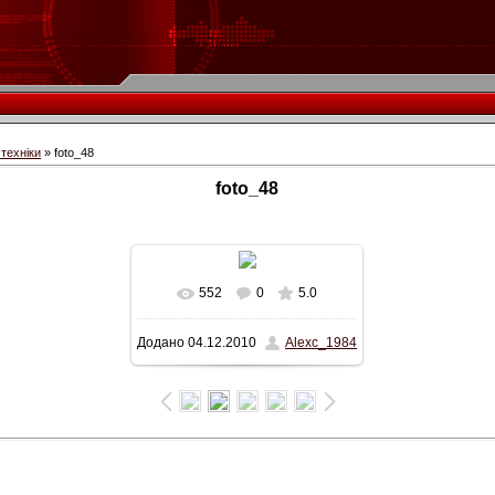
техніки
» foto_48
foto_48
552
0
5.0
У реальному розмірі
Додано
04.12.2010
Alexc_1984
1600x387
/ 62.4Kb