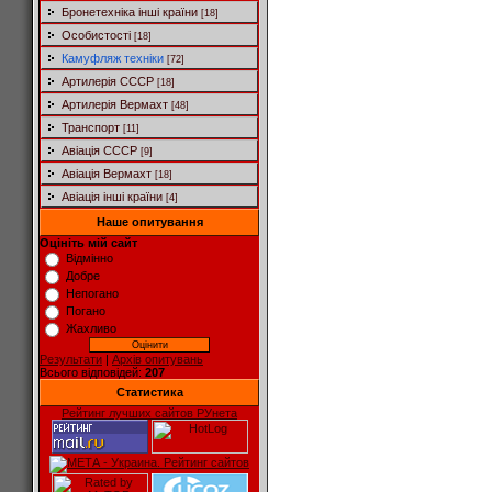
Бронетехніка інші країни
[18]
Особистості
[18]
Камуфляж техніки
[72]
Артилерія СССР
[18]
Артилерія Вермахт
[48]
Транспорт
[11]
Авіація СССР
[9]
Авіація Вермахт
[18]
Авіація інші країни
[4]
Наше опитування
Оцініть мій сайт
Відмінно
Добре
Непогано
Погано
Жахливо
Результати
|
Архів опитувань
Всього відповідей:
207
Статистика
Рейтинг лучших сайтов РУнета