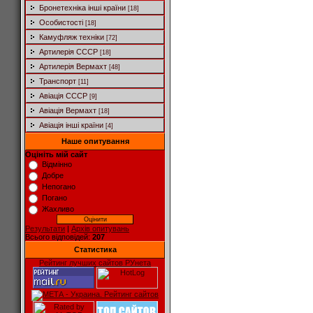
Бронетехніка інші країни
[18]
Особистості
[18]
Камуфляж техніки
[72]
Артилерія СССР
[18]
Артилерія Вермахт
[48]
Транспорт
[11]
Авіація СССР
[9]
Авіація Вермахт
[18]
Авіація інші країни
[4]
Наше опитування
Оцініть мій сайт
Відмінно
Добре
Непогано
Погано
Жахливо
Результати
|
Архів опитувань
Всього відповідей:
207
Статистика
Рейтинг лучших сайтов РУнета