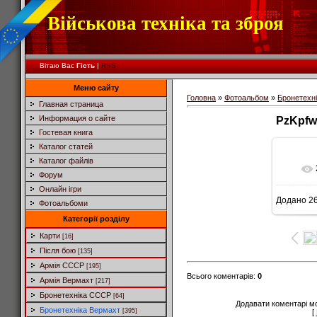
Військова техніка та зброя
Вітаю Вас
Гість
|
RSS
Меню сайту
Головна
»
Фотоальбом
»
Бронетехн
Главная страница
Информация о сайте
PzKpfw
Гостевая книга
Каталог статей
Каталог файлів
Форум
Онлайн ігри
Додано
26
Фотоальбоми
5
Категорії розділу
Карти
[16]
Після бою
[135]
Армія СССР
[195]
Всього коментарів
:
0
Армія Вермахт
[217]
Бронетехніка СССР
[64]
Додавати коментарі м
Бронетехніка Вермахт
[395]
[