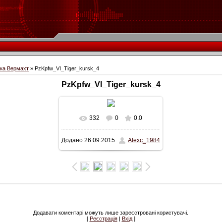
іка Вермахт
» PzKpfw_VI_Tiger_kursk_4
PzKpfw_VI_Tiger_kursk_4
332
0
0.0
У реальному розмірі
Додано
26.09.2015
Alexc_1984
562x351
/ 82.3Kb
Додавати коментарі можуть лише зареєстровані користувачі.
[
Реєстрація
|
Вхід
]