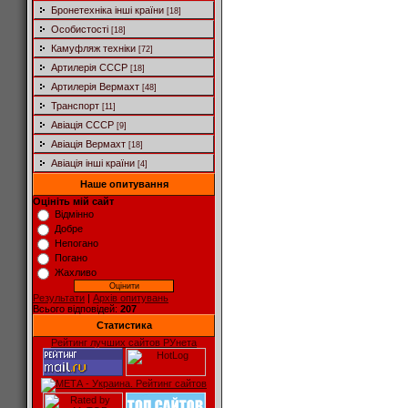
Бронетехніка інші країни
[18]
Особистості
[18]
Камуфляж техніки
[72]
Артилерія СССР
[18]
Артилерія Вермахт
[48]
Транспорт
[11]
Авіація СССР
[9]
Авіація Вермахт
[18]
Авіація інші країни
[4]
Наше опитування
Оцініть мій сайт
Відмінно
Добре
Непогано
Погано
Жахливо
Результати
|
Архів опитувань
Всього відповідей:
207
Статистика
Рейтинг лучших сайтов РУнета