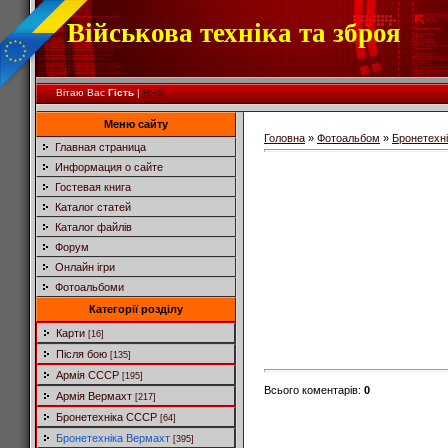
Військова техніка та зброя
Вітаю Вас
Гість
|
RSS
Меню сайту
Головна
»
Фотоальбом
»
Бронетехн
Главная страница
Информация о сайте
Гостевая книга
Каталог статей
Каталог файлів
Форум
Онлайн ігри
Фотоальбоми
Категорії розділу
Карти
[16]
Після бою
[135]
Армія СССР
[195]
Всього коментарів
:
0
Армія Вермахт
[217]
Бронетехніка СССР
[64]
Бронетехніка Вермахт
[395]