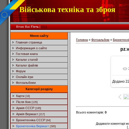
Військова техніка та зброя
Вітаю Вас
Гість
|
RSS
Меню сайту
Головна
»
Фотоальбом
»
Бронетехн
Главная страница
Информация о сайте
pz.
Гостевая книга
Каталог статей
Каталог файлів
Форум
Онлайн ігри
Додано
22
Фотоальбоми
Категорії розділу
Карти
[16]
Після бою
[135]
Армія СССР
[195]
Всього коментарів
:
0
Армія Вермахт
[217]
Бронетехніка СССР
[64]
Додавати коментарі м
Бронетехніка Вермахт
[395]
[