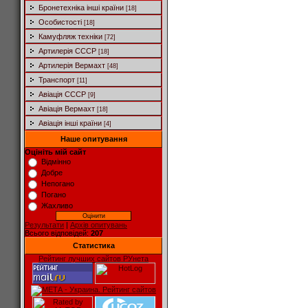
Бронетехніка інші країни
[18]
Особистості
[18]
Камуфляж техніки
[72]
Артилерія СССР
[18]
Артилерія Вермахт
[48]
Транспорт
[11]
Авіація СССР
[9]
Авіація Вермахт
[18]
Авіація інші країни
[4]
Наше опитування
Оцініть мій сайт
Відмінно
Добре
Непогано
Погано
Жахливо
Результати
|
Архів опитувань
Всього відповідей:
207
Статистика
Рейтинг лучших сайтов РУнета