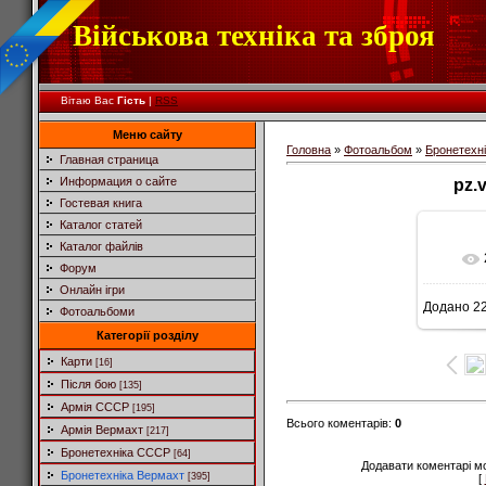
Військова техніка та зброя
Вітаю Вас
Гість
|
RSS
Меню сайту
Головна
»
Фотоальбом
»
Бронетехн
Главная страница
Информация о сайте
pz.
Гостевая книга
Каталог статей
Каталог файлів
Форум
Онлайн ігри
Додано
22
Фотоальбоми
5
Категорії розділу
Карти
[16]
Після бою
[135]
Армія СССР
[195]
Всього коментарів
:
0
Армія Вермахт
[217]
Бронетехніка СССР
[64]
Додавати коментарі м
Бронетехніка Вермахт
[395]
[