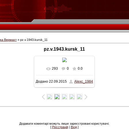
іка Вермахт
» pz.v.1943.kursk_11
pz.v.1943.kursk_11
293
0
0.0
У реальному розмірі
Додано
22.09.2015
Alexc_1984
553x345
/ 83.8Kb
Додавати коментарі можуть лише зареєстровані користувачі.
[
Реєстрація
|
Вхід
]