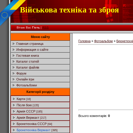
Військова техніка та зброя
Вітаю Вас
Гість
|
RSS
Меню сайту
Головна
»
Фотоальбом
»
Бронетехн
Главная страница
Информация о сайте
Гостевая книга
Каталог статей
Каталог файлів
Форум
Онлайн ігри
Фотоальбоми
Категорії розділу
Карти
[16]
Після бою
[135]
Армія СССР
[195]
Всього коментарів
:
0
Армія Вермахт
[217]
Бронетехніка СССР
[64]
Бронетехніка Вермахт
[395]