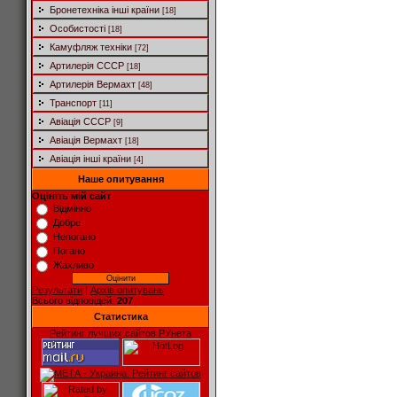
Бронетехніка інші країни
[18]
Особистості
[18]
Камуфляж техніки
[72]
Артилерія СССР
[18]
Артилерія Вермахт
[48]
Транспорт
[11]
Авіація СССР
[9]
Авіація Вермахт
[18]
Авіація інші країни
[4]
Наше опитування
Оцініть мій сайт
Відмінно
Добре
Непогано
Погано
Жахливо
Результати
|
Архів опитувань
Всього відповідей:
207
Статистика
Рейтинг лучших сайтов РУнета