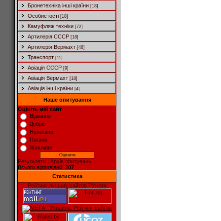
Бронетехніка інші країни
[18]
Особистості
[18]
Камуфляж техніки
[72]
Артилерія СССР
[18]
Артилерія Вермахт
[48]
Транспорт
[11]
Авіація СССР
[9]
Авіація Вермахт
[18]
Авіація інші країни
[4]
Наше опитування
Оцініть мій сайт
Відмінно
Добре
Непогано
Погано
Жахливо
Результати
|
Архів опитувань
Всього відповідей:
207
Статистика
Рейтинг лучших сайтов РУнета