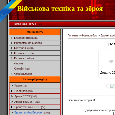
Військова техніка та зброя
Вітаю Вас
Гість
|
RSS
Меню сайту
Головна
»
Фотоальбом
»
Бронетехн
Главная страница
Информация о сайте
pz.
Гостевая книга
Каталог статей
Каталог файлів
Форум
Онлайн ігри
Додано
22
Фотоальбоми
5
Категорії розділу
Карти
[16]
Після бою
[135]
Армія СССР
[195]
Всього коментарів
:
0
Армія Вермахт
[217]
Бронетехніка СССР
[64]
Додавати коментарі м
Бронетехніка Вермахт
[395]
[