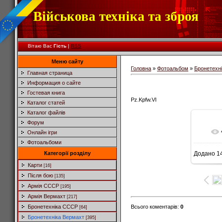
Військова техніка та зброя
Вітаю Вас
Гість
|
RSS
Меню сайту
Головна
»
Фотоальбом
»
Бронетехн
Главная страница
Информация о сайте
Гостевая книга
Pz.Kpfw.VI
Каталог статей
Каталог файлів
Форум
Онлайн ігри
Фотоальбоми
Категорії розділу
Додано
14
7
Карти
[16]
Після бою
[135]
Армія СССР
[195]
Армія Вермахт
[217]
Всього коментарів
:
0
Бронетехніка СССР
[64]
Бронетехніка Вермахт
[395]