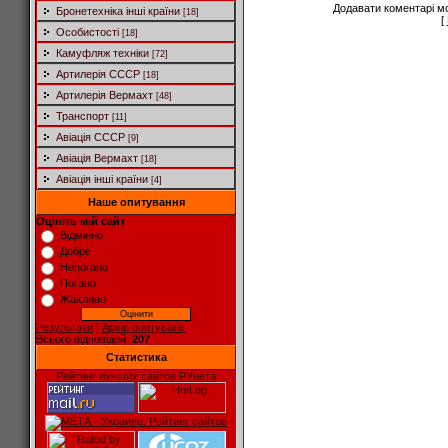
Додавати коментарі м
Бронетехніка інші країни
[18]
[
Особистості
[18]
Камуфляж техніки
[72]
Артилерія СССР
[18]
Артилерія Вермахт
[48]
Транспорт
[11]
Авіація СССР
[9]
Авіація Вермахт
[18]
Авіація інші країни
[4]
Наше опитування
Оцініть мій сайт
Відмінно
Добре
Непогано
Погано
Жахливо
Результати
|
Архів опитувань
Всього відповідей:
207
Статистика
Рейтинг лучших сайтов РУнета