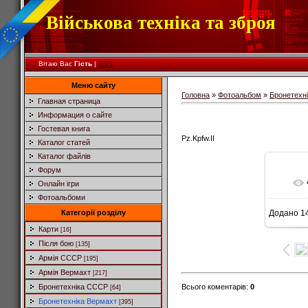
Військова техніка та зброя
Вітаю Вас
Гість
|
RSS
Меню сайту
Головна
»
Фотоальбом
»
Бронетехн
Главная страница
Информация о сайте
Гостевая книга
Pz.Kpfw.II
Каталог статей
Каталог файлів
Форум
Онлайн ігри
Фотоальбоми
Категорії розділу
Додано
14
6
Карти
[16]
Після бою
[135]
Армія СССР
[195]
Армія Вермахт
[217]
Всього коментарів
:
0
Бронетехніка СССР
[64]
Бронетехніка Вермахт
[395]