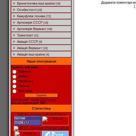
Додавати коментарі м
Бронетехніка інші країни
[18]
[
Особистості
[18]
Камуфляж техніки
[72]
Артилерія СССР
[18]
Артилерія Вермахт
[48]
Транспорт
[11]
Авіація СССР
[9]
Авіація Вермахт
[18]
Авіація інші країни
[4]
Наше опитування
Оцініть мій сайт
Відмінно
Добре
Непогано
Погано
Жахливо
Результати
|
Архів опитувань
Всього відповідей:
207
Статистика
Рейтинг лучших сайтов РУнета