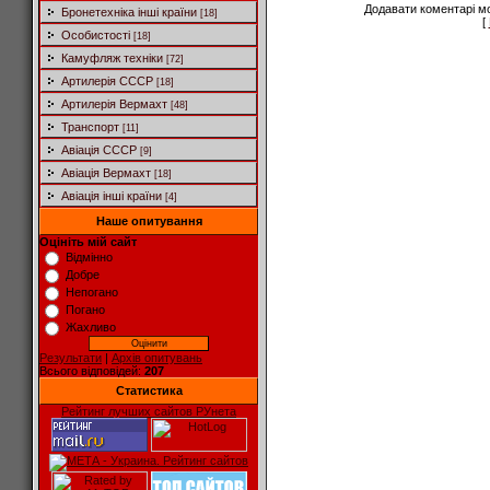
Додавати коментарі м
Бронетехніка інші країни
[18]
[
Особистості
[18]
Камуфляж техніки
[72]
Артилерія СССР
[18]
Артилерія Вермахт
[48]
Транспорт
[11]
Авіація СССР
[9]
Авіація Вермахт
[18]
Авіація інші країни
[4]
Наше опитування
Оцініть мій сайт
Відмінно
Добре
Непогано
Погано
Жахливо
Результати
|
Архів опитувань
Всього відповідей:
207
Статистика
Рейтинг лучших сайтов РУнета