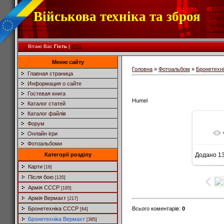
Військова техніка та зброя
Вітаю Вас
Гість
|
RSS
Меню сайту
Головна
»
Фотоальбом
»
Бронетехн
Главная страница
Информация о сайте
Гостевая книга
Humel
Каталог статей
Каталог файлів
Форум
Онлайн ігри
Фотоальбоми
Категорії розділу
Додано
13
6
Карти
[16]
Після бою
[135]
Армія СССР
[195]
Армія Вермахт
[217]
Всього коментарів
:
0
Бронетехніка СССР
[64]
Бронетехніка Вермахт
[395]