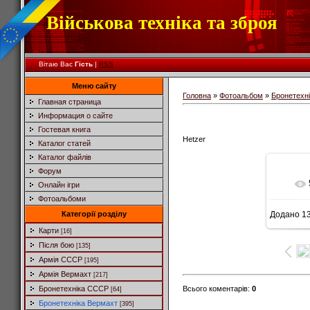
Військова техніка та зброя
Вітаю Вас
Гість
|
RSS
Меню сайту
Головна
»
Фотоальбом
»
Бронетехн
Главная страница
Информация о сайте
Гостевая книга
Hetzer
Каталог статей
Каталог файлів
Форум
Онлайн ігри
Фотоальбоми
Категорії розділу
Додано
13
6
Карти
[16]
Після бою
[135]
Армія СССР
[195]
Армія Вермахт
[217]
Всього коментарів
:
0
Бронетехніка СССР
[64]
Бронетехніка Вермахт
[395]