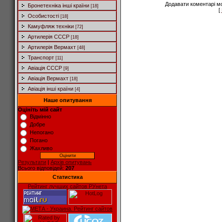
Додавати коментарі м
Бронетехніка інші країни
[18]
[
Особистості
[18]
Камуфляж техніки
[72]
Артилерія СССР
[18]
Артилерія Вермахт
[48]
Транспорт
[11]
Авіація СССР
[9]
Авіація Вермахт
[18]
Авіація інші країни
[4]
Наше опитування
Оцініть мій сайт
Відмінно
Добре
Непогано
Погано
Жахливо
Результати
|
Архів опитувань
Всього відповідей:
207
Статистика
Рейтинг лучших сайтов РУнета