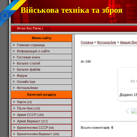
Військова техніка та зброя
Вітаю Вас
Гість
|
RSS
Меню сайту
Головна
»
Фотоальбом
»
Авіація Ве
Главная страница
Информация о сайте
Гостевая книга
Ar-196
Каталог статей
Каталог файлів
Форум
Онлайн ігри
Фотоальбоми
Категорії розділу
Додано
16
Карти
[16]
Після бою
[135]
Армія СССР
[195]
Армія Вермахт
[217]
Всього коментарів
:
0
Бронетехніка СССР
[64]
Бронетехніка Вермахт
[395]