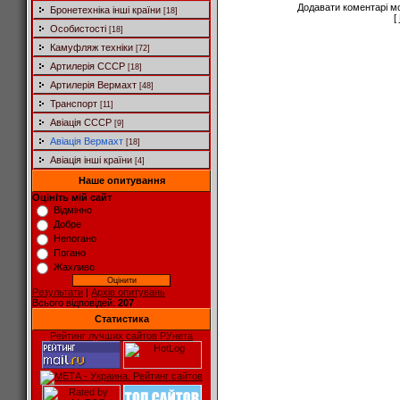
Додавати коментарі м
Бронетехніка інші країни
[18]
[
Особистості
[18]
Камуфляж техніки
[72]
Артилерія СССР
[18]
Артилерія Вермахт
[48]
Транспорт
[11]
Авіація СССР
[9]
Авіація Вермахт
[18]
Авіація інші країни
[4]
Наше опитування
Оцініть мій сайт
Відмінно
Добре
Непогано
Погано
Жахливо
Результати
|
Архів опитувань
Всього відповідей:
207
Статистика
Рейтинг лучших сайтов РУнета