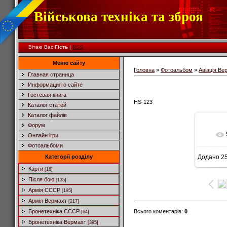
Військова техніка та зброя
Вітаю Вас
Гість
|
RSS
Меню сайту
Головна
»
Фотоальбом
»
Авіація Ве
Главная страница
Информация о сайте
Гостевая книга
HS-123
Каталог статей
Каталог файлів
Форум
Онлайн ігри
Фотоальбоми
Категорії розділу
Додано
25
7
Карти
[16]
Після бою
[135]
Армія СССР
[195]
Армія Вермахт
[217]
Всього коментарів
:
0
Бронетехніка СССР
[64]
Бронетехніка Вермахт
[395]