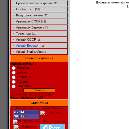
Додавати коментарі м
Бронетехніка інші країни
[18]
[
Особистості
[18]
Камуфляж техніки
[72]
Артилерія СССР
[18]
Артилерія Вермахт
[48]
Транспорт
[11]
Авіація СССР
[9]
Авіація Вермахт
[18]
Авіація інші країни
[4]
Наше опитування
Оцініть мій сайт
Відмінно
Добре
Непогано
Погано
Жахливо
Результати
|
Архів опитувань
Всього відповідей:
207
Статистика
Рейтинг лучших сайтов РУнета