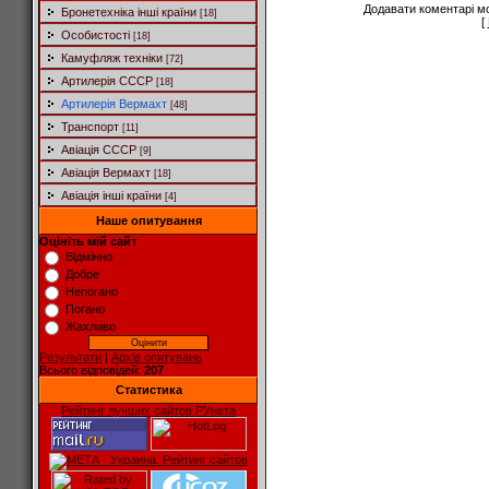
Додавати коментарі м
Бронетехніка інші країни
[18]
[
Особистості
[18]
Камуфляж техніки
[72]
Артилерія СССР
[18]
Артилерія Вермахт
[48]
Транспорт
[11]
Авіація СССР
[9]
Авіація Вермахт
[18]
Авіація інші країни
[4]
Наше опитування
Оцініть мій сайт
Відмінно
Добре
Непогано
Погано
Жахливо
Результати
|
Архів опитувань
Всього відповідей:
207
Статистика
Рейтинг лучших сайтов РУнета