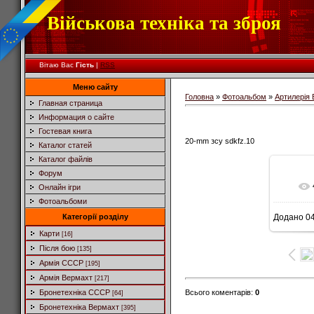
Військова техніка та зброя
Вітаю Вас
Гість
|
RSS
Меню сайту
Головна
»
Фотоальбом
»
Артилерія
Главная страница
Информация о сайте
Гостевая книга
20-mm зсу sdkfz.10
Каталог статей
Каталог файлів
Форум
Онлайн ігри
Фотоальбоми
Категорії розділу
Додано
04
Карти
[16]
Після бою
[135]
Армія СССР
[195]
Армія Вермахт
[217]
Всього коментарів
:
0
Бронетехніка СССР
[64]
Бронетехніка Вермахт
[395]