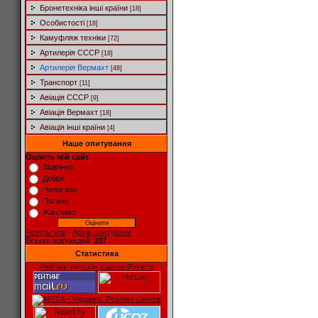
Бронетехніка інші країни
[18]
Особистості
[18]
Камуфляж техніки
[72]
Артилерія СССР
[18]
Артилерія Вермахт
[48]
Транспорт
[11]
Авіація СССР
[9]
Авіація Вермахт
[18]
Авіація інші країни
[4]
Наше опитування
Оцініть мій сайт
Відмінно
Добре
Непогано
Погано
Жахливо
Результати
|
Архів опитувань
Всього відповідей:
207
Статистика
Рейтинг лучших сайтов РУнета