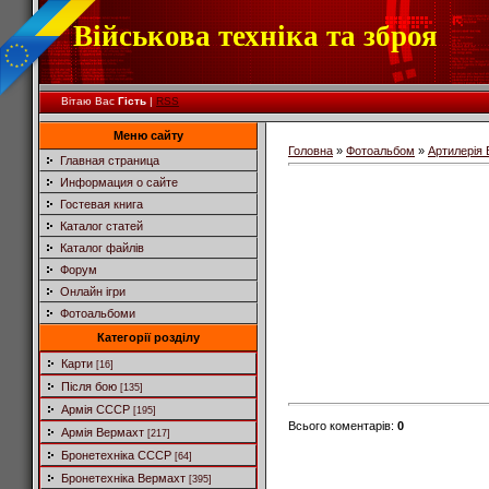
Військова техніка та зброя
Вітаю Вас
Гість
|
RSS
Меню сайту
Головна
»
Фотоальбом
»
Артилерія
Главная страница
Информация о сайте
Гостевая книга
Каталог статей
Каталог файлів
Форум
Онлайн ігри
Фотоальбоми
Категорії розділу
Карти
[16]
Після бою
[135]
Армія СССР
[195]
Всього коментарів
:
0
Армія Вермахт
[217]
Бронетехніка СССР
[64]
Бронетехніка Вермахт
[395]