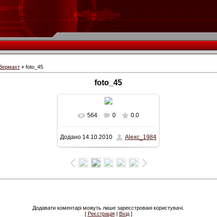
 Вермахт
» foto_45
foto_45
564
0
0.0
У реальному розмірі
Додано
14.10.2010
Alexc_1984
600x458
/ 92.3Kb
Додавати коментарі можуть лише зареєстровані користувачі.
[
Реєстрація
|
Вхід
]