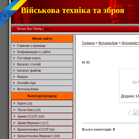
Військова техніка та зброя
Вітаю Вас
Гість
|
RSS
Меню сайту
Головна
»
Фотоальбом
»
Артилерія
Главная страница
Информация о сайте
Гостевая книга
М-30
Каталог статей
Каталог файлів
Форум
Онлайн ігри
Фотоальбоми
Категорії розділу
Додано
14
6
Карти
[16]
Після бою
[135]
Армія СССР
[195]
Армія Вермахт
[217]
Всього коментарів
:
0
Бронетехніка СССР
[64]
Бронетехніка Вермахт
[395]