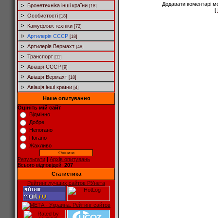
Додавати коментарі м
Бронетехніка інші країни
[18]
[
Особистості
[18]
Камуфляж техніки
[72]
Артилерія СССР
[18]
Артилерія Вермахт
[48]
Транспорт
[11]
Авіація СССР
[9]
Авіація Вермахт
[18]
Авіація інші країни
[4]
Наше опитування
Оцініть мій сайт
Відмінно
Добре
Непогано
Погано
Жахливо
Результати
|
Архів опитувань
Всього відповідей:
207
Статистика
Рейтинг лучших сайтов РУнета