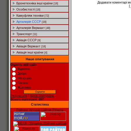
Додавати коментарі м
Бронетехніка інші країни
[18]
[
Особистості
[18]
Камуфляж техніки
[72]
Артилерія СССР
[18]
Артилерія Вермахт
[48]
Транспорт
[11]
Авіація СССР
[9]
Авіація Вермахт
[18]
Авіація інші країни
[4]
Наше опитування
Оцініть мій сайт
Відмінно
Добре
Непогано
Погано
Жахливо
Результати
|
Архів опитувань
Всього відповідей:
207
Статистика
Рейтинг лучших сайтов РУнета