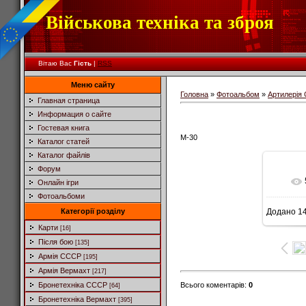
Військова техніка та зброя
Вітаю Вас
Гість
|
RSS
Меню сайту
Головна
»
Фотоальбом
»
Артилерія
Главная страница
Информация о сайте
Гостевая книга
М-30
Каталог статей
Каталог файлів
Форум
Онлайн ігри
Фотоальбоми
Категорії розділу
Додано
14
6
Карти
[16]
Після бою
[135]
Армія СССР
[195]
Армія Вермахт
[217]
Всього коментарів
:
0
Бронетехніка СССР
[64]
Бронетехніка Вермахт
[395]