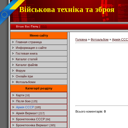
Військова техніка та зброя
Вітаю Вас
Гість
|
RSS
Меню сайту
Головна
»
Фотоальбом
»
Армія СС
Главная страница
Информация о сайте
Гостевая книга
Каталог статей
Каталог файлів
Форум
Онлайн ігри
Фотоальбоми
Категорії розділу
Карти
[16]
Після бою
[135]
Армія СССР
[195]
Всього коментарів
:
0
Армія Вермахт
[217]
Бронетехніка СССР
[64]
Бронетехніка Вермахт
[395]