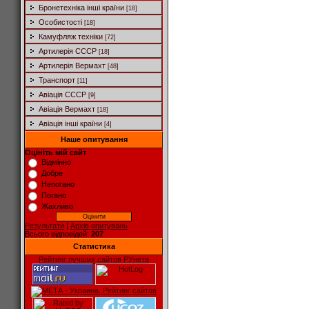
Бронетехніка інші країни
[18]
Особистості
[18]
Камуфляж техніки
[72]
Артилерія СССР
[18]
Артилерія Вермахт
[48]
Транспорт
[11]
Авіація СССР
[9]
Авіація Вермахт
[18]
Авіація інші країни
[4]
Наше опитування
Оцініть мій сайт
Відмінно
Добре
Непогано
Погано
Жахливо
Результати
|
Архів опитувань
Всього відповідей:
207
Статистика
Рейтинг лучших сайтов РУнета