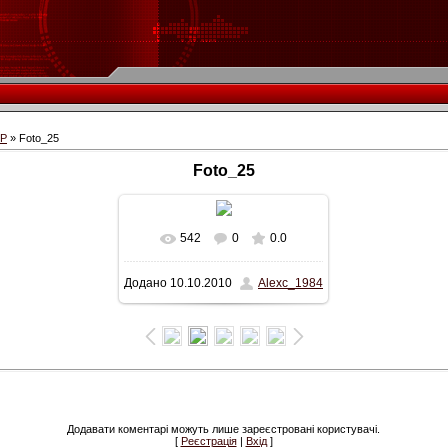
СР
» Foto_25
Foto_25
542
0
0.0
У реальному розмірі
Додано
10.10.2010
Alexc_1984
800x520
/ 80.6Kb
Додавати коментарі можуть лише зареєстровані користувачі.
[
Реєстрація
|
Вхід
]