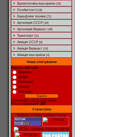
Бронетехніка інші країни
[18]
Особистості
[18]
Камуфляж техніки
[72]
Артилерія СССР
[18]
Артилерія Вермахт
[48]
Транспорт
[11]
Авіація СССР
[9]
Авіація Вермахт
[18]
Авіація інші країни
[4]
Наше опитування
Оцініть мій сайт
Відмінно
Добре
Непогано
Погано
Жахливо
Результати
|
Архів опитувань
Всього відповідей:
207
Статистика
Рейтинг лучших сайтов РУнета