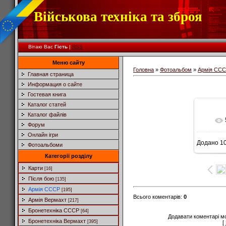
Військова техніка та зброя
Вітаю Вас
Гість
|
RSS
Меню сайту
Головна
»
Фотоальбом
»
Армія СС
Главная страница
Информация о сайте
Гостевая книга
Каталог статей
Каталог файлів
Форум
Онлайн ігри
Додано
10
Фотоальбоми
8
Категорії розділу
Карти
[16]
Після бою
[135]
Армія СССР
[195]
Всього коментарів
:
0
Армія Вермахт
[217]
Бронетехніка СССР
[64]
Додавати коментарі м
Бронетехніка Вермахт
[395]
[