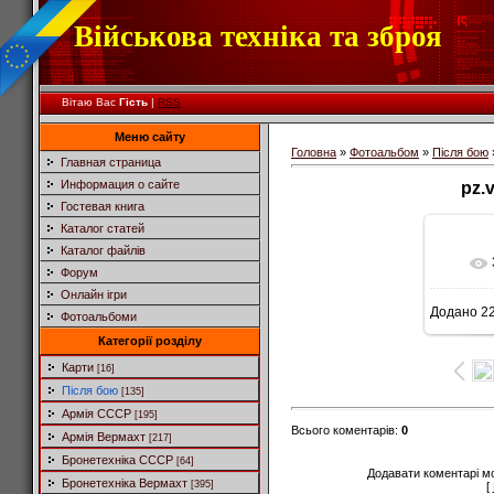
Військова техніка та зброя
Вітаю Вас
Гість
|
RSS
Меню сайту
Головна
»
Фотоальбом
»
Після бою
Главная страница
Информация о сайте
pz.
Гостевая книга
Каталог статей
Каталог файлів
Форум
Онлайн ігри
Додано
22
Фотоальбоми
Категорії розділу
Карти
[16]
Після бою
[135]
Армія СССР
[195]
Всього коментарів
:
0
Армія Вермахт
[217]
Бронетехніка СССР
[64]
Додавати коментарі м
Бронетехніка Вермахт
[395]
[