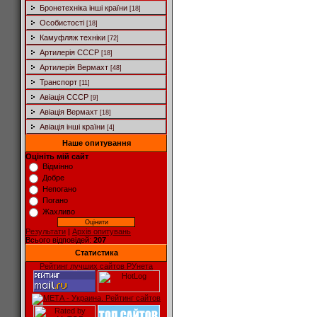
Бронетехніка інші країни
[18]
Особистості
[18]
Камуфляж техніки
[72]
Артилерія СССР
[18]
Артилерія Вермахт
[48]
Транспорт
[11]
Авіація СССР
[9]
Авіація Вермахт
[18]
Авіація інші країни
[4]
Наше опитування
Оцініть мій сайт
Відмінно
Добре
Непогано
Погано
Жахливо
Результати
|
Архів опитувань
Всього відповідей:
207
Статистика
Рейтинг лучших сайтов РУнета