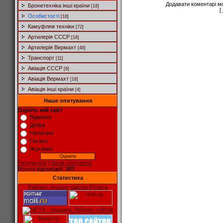
Додавати коментарі м
Бронетехніка інші країни
[18]
[
Особистості
[18]
Камуфляж техніки
[72]
Артилерія СССР
[18]
Артилерія Вермахт
[48]
Транспорт
[11]
Авіація СССР
[9]
Авіація Вермахт
[18]
Авіація інші країни
[4]
Наше опитування
Оцініть мій сайт
Відмінно
Добре
Непогано
Погано
Жахливо
Результати
|
Архів опитувань
Всього відповідей:
207
Статистика
Рейтинг лучших сайтов РУнета