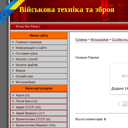
Військова техніка та зброя
Вітаю Вас
Гість
|
RSS
Меню сайту
Головна
»
Фотоальбом
»
Особистос
Главная страница
Информация о сайте
Гостевая книга
Генерал Павлов
Каталог статей
Каталог файлів
Форум
Онлайн ігри
Фотоальбоми
Категорії розділу
Додано
14
Карти
[16]
Після бою
[135]
Армія СССР
[195]
Армія Вермахт
[217]
Всього коментарів
:
0
Бронетехніка СССР
[64]
Бронетехніка Вермахт
[395]