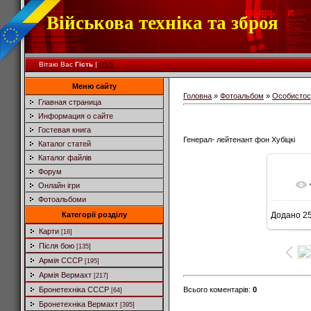
Військова техніка та зброя
Вітаю Вас
Гість
|
RSS
Меню сайту
Головна
»
Фотоальбом
»
Особистос
Главная страница
Информация о сайте
Гостевая книга
Генерал- лейтенант фон Хубіцкі
Каталог статей
Каталог файлів
Форум
Онлайн ігри
Фотоальбоми
Категорії розділу
Додано
25
Карти
[16]
Після бою
[135]
Армія СССР
[195]
Армія Вермахт
[217]
Всього коментарів
:
0
Бронетехніка СССР
[64]
Бронетехніка Вермахт
[395]