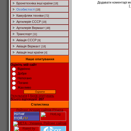
Додавати коментарі м
Бронетехніка інші країни
[18]
[
Особистості
[18]
Камуфляж техніки
[72]
Артилерія СССР
[18]
Артилерія Вермахт
[48]
Транспорт
[11]
Авіація СССР
[9]
Авіація Вермахт
[18]
Авіація інші країни
[4]
Наше опитування
Оцініть мій сайт
Відмінно
Добре
Непогано
Погано
Жахливо
Результати
|
Архів опитувань
Всього відповідей:
207
Статистика
Рейтинг лучших сайтов РУнета