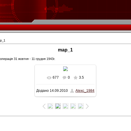
p_1
map_1
перація 31 жовтня - 11 грудня 1943г.
677
0
3.5
У реальному розмірі
Додано
14.09.2010
Alexc_1984
1500x1317
/ 375.9Kb