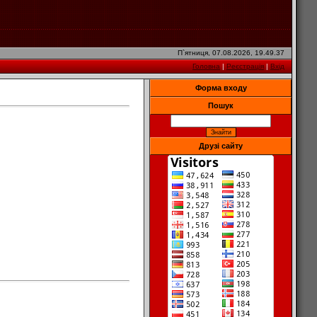
П`ятниця, 07.08.2026, 19.49.37
Головна
|
Реєстрація
|
Вхід
Форма входу
Пошук
Друзі сайту