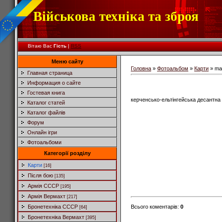
Військова техніка та зброя
Вітаю Вас
Гість
|
RSS
Меню сайту
Головна
»
Фотоальбом
»
Карти
» ma
Главная страница
Информация о сайте
Гостевая книга
керченсько-ельтінгейська десантна о
Каталог статей
Каталог файлів
Форум
Онлайн ігри
Фотоальбоми
Категорії розділу
Карти
[16]
Після бою
[135]
Армія СССР
[195]
Армія Вермахт
[217]
Всього коментарів
:
0
Бронетехніка СССР
[64]
Бронетехніка Вермахт
[395]