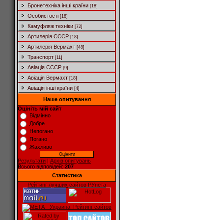
Бронетехніка інші країни
[18]
Особистості
[18]
Камуфляж техніки
[72]
Артилерія СССР
[18]
Артилерія Вермахт
[48]
Транспорт
[11]
Авіація СССР
[9]
Авіація Вермахт
[18]
Авіація інші країни
[4]
Наше опитування
Оцініть мій сайт
Відмінно
Добре
Непогано
Погано
Жахливо
Результати
|
Архів опитувань
Всього відповідей:
207
Статистика
Рейтинг лучших сайтов РУнета