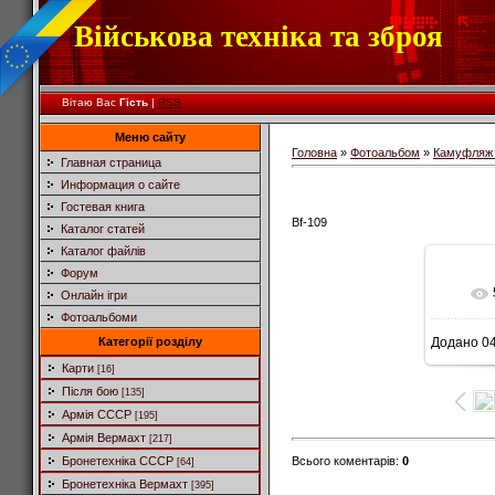
Військова техніка та зброя
Вітаю Вас
Гість
|
RSS
Меню сайту
Головна
»
Фотоальбом
»
Камуфляж 
Главная страница
Информация о сайте
Гостевая книга
Bf-109
Каталог статей
Каталог файлів
Форум
Онлайн ігри
Фотоальбоми
Категорії розділу
Додано
04
1
Карти
[16]
Після бою
[135]
Армія СССР
[195]
Армія Вермахт
[217]
Всього коментарів
:
0
Бронетехніка СССР
[64]
Бронетехніка Вермахт
[395]