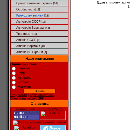
Додавати коментарі м
Бронетехніка інші країни
[18]
[
Особистості
[18]
Камуфляж техніки
[72]
Артилерія СССР
[18]
Артилерія Вермахт
[48]
Транспорт
[11]
Авіація СССР
[9]
Авіація Вермахт
[18]
Авіація інші країни
[4]
Наше опитування
Оцініть мій сайт
Відмінно
Добре
Непогано
Погано
Жахливо
Результати
|
Архів опитувань
Всього відповідей:
207
Статистика
Рейтинг лучших сайтов РУнета