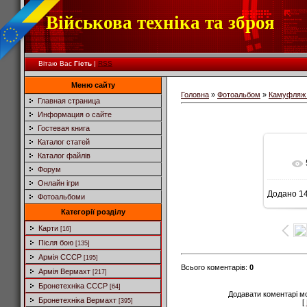
Військова техніка та зброя
Вітаю Вас
Гість
|
RSS
Меню сайту
Головна
»
Фотоальбом
»
Камуфляж 
Главная страница
Информация о сайте
Гостевая книга
Каталог статей
Каталог файлів
Форум
Онлайн ігри
Додано
14
Фотоальбоми
9
Категорії розділу
Карти
[16]
Після бою
[135]
Армія СССР
[195]
Всього коментарів
:
0
Армія Вермахт
[217]
Бронетехніка СССР
[64]
Додавати коментарі м
Бронетехніка Вермахт
[395]
[