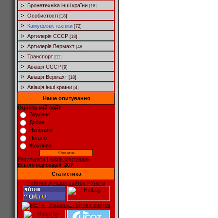
Бронетехніка інші країни
[18]
Особистості
[18]
Камуфляж техніки
[72]
Артилерія СССР
[18]
Артилерія Вермахт
[48]
Транспорт
[11]
Авіація СССР
[9]
Авіація Вермахт
[18]
Авіація інші країни
[4]
Наше опитування
Оцініть мій сайт
Відмінно
Добре
Непогано
Погано
Жахливо
Результати
|
Архів опитувань
Всього відповідей:
207
Статистика
Рейтинг лучших сайтов РУнета