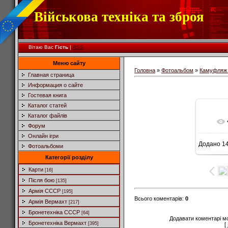
Військова техніка та зброя
Вітаю Вас
Гість
|
RSS
Меню сайту
Головна
»
Фотоальбом
»
Камуфляж 
Главная страница
Информация о сайте
Гостевая книга
Каталог статей
Каталог файлів
Форум
Онлайн ігри
Додано
14
Фотоальбоми
Категорії розділу
Карти
[16]
Після бою
[135]
Армія СССР
[195]
Всього коментарів
:
0
Армія Вермахт
[217]
Бронетехніка СССР
[64]
Додавати коментарі м
Бронетехніка Вермахт
[395]
[