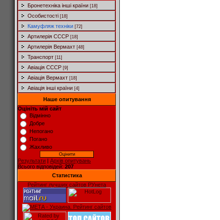
Бронетехніка інші країни
[18]
Особистості
[18]
Камуфляж техніки
[72]
Артилерія СССР
[18]
Артилерія Вермахт
[48]
Транспорт
[11]
Авіація СССР
[9]
Авіація Вермахт
[18]
Авіація інші країни
[4]
Наше опитування
Оцініть мій сайт
Відмінно
Добре
Непогано
Погано
Жахливо
Результати
|
Архів опитувань
Всього відповідей:
207
Статистика
Рейтинг лучших сайтов РУнета