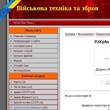
Військова техніка та зброя
Вітаю Вас
Гість
|
RSS
Меню сайту
Головна
»
Фотоальбом
»
Бронетехн
Главная страница
Информация о сайте
PzKpfw_
Гостевая книга
Каталог статей
Каталог файлів
Форум
Онлайн ігри
Додано
26
Фотоальбоми
5
Категорії розділу
Карти
[16]
Після бою
[135]
Армія СССР
[195]
Всього коментарів
:
0
Армія Вермахт
[217]
Бронетехніка СССР
[64]
Додавати коментарі м
Бронетехніка Вермахт
[395]
[