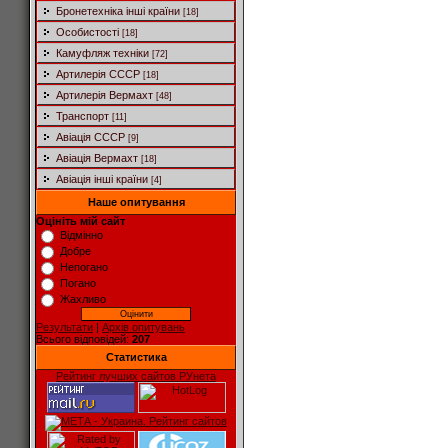
Бронетехніка інші країни
[18]
Особистості
[18]
Камуфляж техніки
[72]
Артилерія СССР
[18]
Артилерія Вермахт
[48]
Транспорт
[11]
Авіація СССР
[9]
Авіація Вермахт
[18]
Авіація інші країни
[4]
Наше опитування
Оцініть мій сайт
Відмінно
Добре
Непогано
Погано
Жахливо
Результати
|
Архів опитувань
Всього відповідей:
207
Статистика
Рейтинг лучших сайтов РУнета