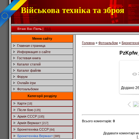
Військова техніка та зброя
Вітаю Вас
Гість
|
RSS
Меню сайту
Головна
»
Фотоальбом
»
Бронетехн
Главная страница
Информация о сайте
PzKpfw_
Гостевая книга
Каталог статей
Каталог файлів
Форум
Онлайн ігри
Додано
26
Фотоальбоми
5
Категорії розділу
Карти
[16]
Після бою
[135]
Армія СССР
[195]
Всього коментарів
:
0
Армія Вермахт
[217]
Бронетехніка СССР
[64]
Додавати коментарі м
Бронетехніка Вермахт
[395]
[