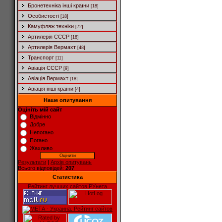
Бронетехніка інші країни
[18]
Особистості
[18]
Камуфляж техніки
[72]
Артилерія СССР
[18]
Артилерія Вермахт
[48]
Транспорт
[11]
Авіація СССР
[9]
Авіація Вермахт
[18]
Авіація інші країни
[4]
Наше опитування
Оцініть мій сайт
Відмінно
Добре
Непогано
Погано
Жахливо
Результати
|
Архів опитувань
Всього відповідей:
207
Статистика
Рейтинг лучших сайтов РУнета