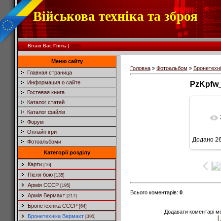
Військова техніка та зброя
Вітаю Вас
Гість
|
RSS
Меню сайту
Головна
»
Фотоальбом
»
Бронетехн
Главная страница
Информация о сайте
PzKpfw_
Гостевая книга
Каталог статей
Каталог файлів
Форум
Онлайн ігри
Додано
26
Фотоальбоми
5
Категорії розділу
Карти
[16]
Після бою
[135]
Армія СССР
[195]
Всього коментарів
:
0
Армія Вермахт
[217]
Бронетехніка СССР
[64]
Додавати коментарі м
Бронетехніка Вермахт
[395]
[