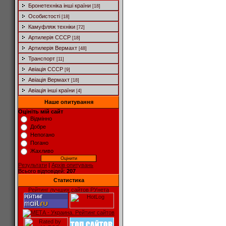
Бронетехніка інші країни
[18]
Особистості
[18]
Камуфляж техніки
[72]
Артилерія СССР
[18]
Артилерія Вермахт
[48]
Транспорт
[11]
Авіація СССР
[9]
Авіація Вермахт
[18]
Авіація інші країни
[4]
Наше опитування
Оцініть мій сайт
Відмінно
Добре
Непогано
Погано
Жахливо
Результати
|
Архів опитувань
Всього відповідей:
207
Статистика
Рейтинг лучших сайтов РУнета