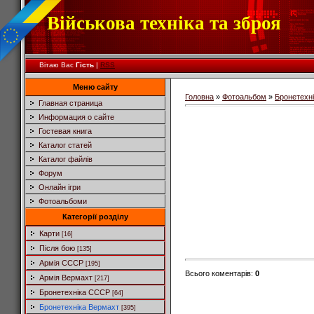
Військова техніка та зброя
Вітаю Вас
Гість
|
RSS
Меню сайту
Головна
»
Фотоальбом
»
Бронетехн
Главная страница
Информация о сайте
Гостевая книга
Каталог статей
Каталог файлів
Форум
Онлайн ігри
Фотоальбоми
Категорії розділу
Карти
[16]
Після бою
[135]
Армія СССР
[195]
Всього коментарів
:
0
Армія Вермахт
[217]
Бронетехніка СССР
[64]
Бронетехніка Вермахт
[395]