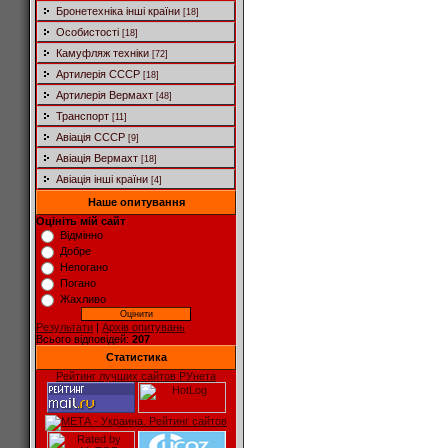
Бронетехніка інші країни
[18]
Особистості
[18]
Камуфляж техніки
[72]
Артилерія СССР
[18]
Артилерія Вермахт
[48]
Транспорт
[11]
Авіація СССР
[9]
Авіація Вермахт
[18]
Авіація інші країни
[4]
Наше опитування
Оцініть мій сайт
Відмінно
Добре
Непогано
Погано
Жахливо
Результати
|
Архів опитувань
Всього відповідей:
207
Статистика
Рейтинг лучших сайтов РУнета