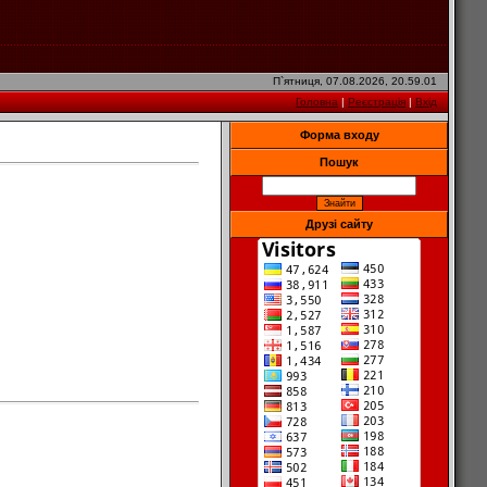
П`ятниця, 07.08.2026, 20.59.01
Головна
|
Реєстрація
|
Вхід
Форма входу
Пошук
Друзі сайту