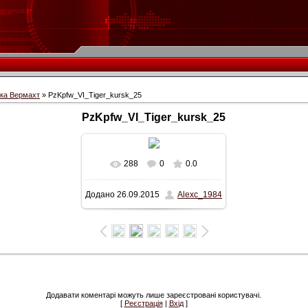
іка Вермахт
» PzKpfw_VI_Tiger_kursk_25
PzKpfw_VI_Tiger_kursk_25
288
0
0.0
У реальному розмірі
Додано
26.09.2015
Alexc_1984
561x400
/ 110.8Kb
Додавати коментарі можуть лише зареєстровані користувачі.
[
Реєстрація
|
Вхід
]