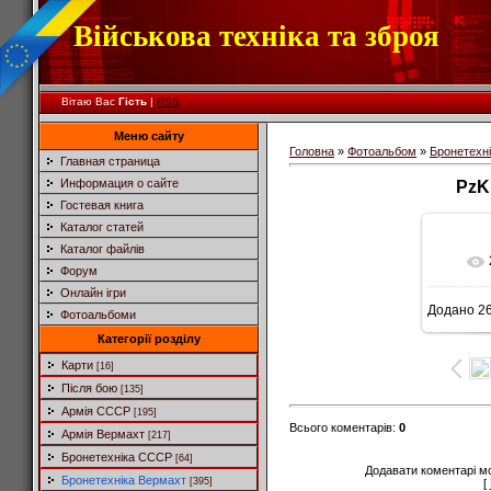
Військова техніка та зброя
Вітаю Вас
Гість
|
RSS
Меню сайту
Головна
»
Фотоальбом
»
Бронетехн
Главная страница
Информация о сайте
PzK
Гостевая книга
Каталог статей
Каталог файлів
Форум
Онлайн ігри
Додано
26
Фотоальбоми
5
Категорії розділу
Карти
[16]
Після бою
[135]
Армія СССР
[195]
Всього коментарів
:
0
Армія Вермахт
[217]
Бронетехніка СССР
[64]
Додавати коментарі м
Бронетехніка Вермахт
[395]
[