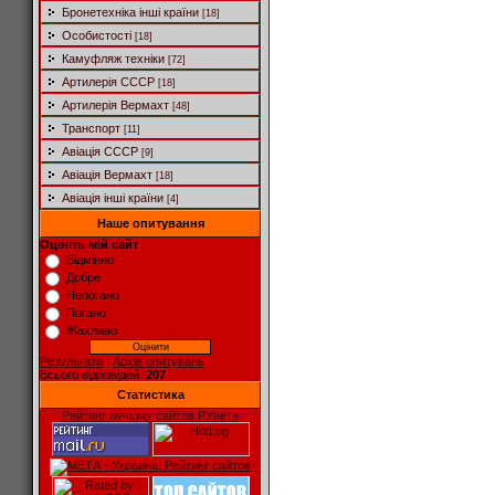
Бронетехніка інші країни
[18]
Особистості
[18]
Камуфляж техніки
[72]
Артилерія СССР
[18]
Артилерія Вермахт
[48]
Транспорт
[11]
Авіація СССР
[9]
Авіація Вермахт
[18]
Авіація інші країни
[4]
Наше опитування
Оцініть мій сайт
Відмінно
Добре
Непогано
Погано
Жахливо
Результати
|
Архів опитувань
Всього відповідей:
207
Статистика
Рейтинг лучших сайтов РУнета