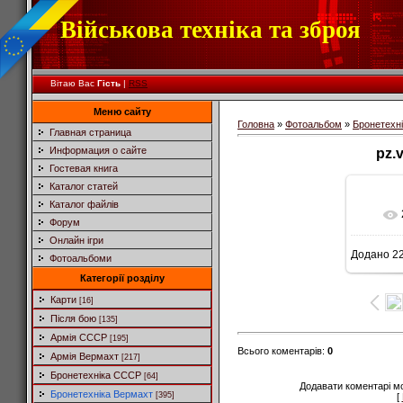
Військова техніка та зброя
Вітаю Вас
Гість
|
RSS
Меню сайту
Головна
»
Фотоальбом
»
Бронетехн
Главная страница
Информация о сайте
pz.
Гостевая книга
Каталог статей
Каталог файлів
Форум
Онлайн ігри
Додано
22
Фотоальбоми
5
Категорії розділу
Карти
[16]
Після бою
[135]
Армія СССР
[195]
Всього коментарів
:
0
Армія Вермахт
[217]
Бронетехніка СССР
[64]
Додавати коментарі м
Бронетехніка Вермахт
[395]
[