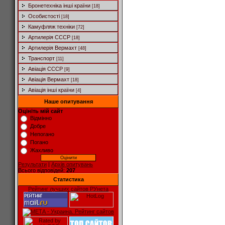
Бронетехніка інші країни
[18]
Особистості
[18]
Камуфляж техніки
[72]
Артилерія СССР
[18]
Артилерія Вермахт
[48]
Транспорт
[11]
Авіація СССР
[9]
Авіація Вермахт
[18]
Авіація інші країни
[4]
Наше опитування
Оцініть мій сайт
Відмінно
Добре
Непогано
Погано
Жахливо
Результати
|
Архів опитувань
Всього відповідей:
207
Статистика
Рейтинг лучших сайтов РУнета