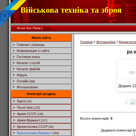
Військова техніка та зброя
Вітаю Вас
Гість
|
RSS
Меню сайту
Головна
»
Фотоальбом
»
Бронетехн
Главная страница
Информация о сайте
pz.
Гостевая книга
Каталог статей
Каталог файлів
Форум
Онлайн ігри
Додано
22
Фотоальбоми
5
Категорії розділу
Карти
[16]
Після бою
[135]
Армія СССР
[195]
Всього коментарів
:
0
Армія Вермахт
[217]
Бронетехніка СССР
[64]
Додавати коментарі м
Бронетехніка Вермахт
[395]
[