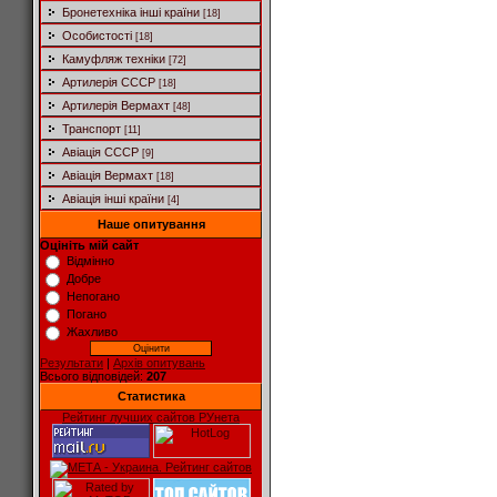
Бронетехніка інші країни
[18]
Особистості
[18]
Камуфляж техніки
[72]
Артилерія СССР
[18]
Артилерія Вермахт
[48]
Транспорт
[11]
Авіація СССР
[9]
Авіація Вермахт
[18]
Авіація інші країни
[4]
Наше опитування
Оцініть мій сайт
Відмінно
Добре
Непогано
Погано
Жахливо
Результати
|
Архів опитувань
Всього відповідей:
207
Статистика
Рейтинг лучших сайтов РУнета