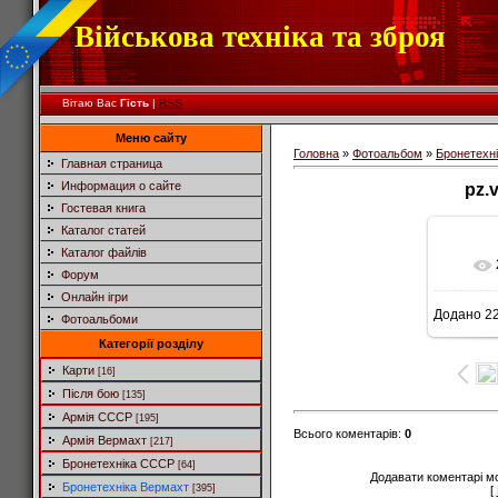
Військова техніка та зброя
Вітаю Вас
Гість
|
RSS
Меню сайту
Головна
»
Фотоальбом
»
Бронетехн
Главная страница
Информация о сайте
pz.
Гостевая книга
Каталог статей
Каталог файлів
Форум
Онлайн ігри
Додано
22
Фотоальбоми
5
Категорії розділу
Карти
[16]
Після бою
[135]
Армія СССР
[195]
Всього коментарів
:
0
Армія Вермахт
[217]
Бронетехніка СССР
[64]
Додавати коментарі м
Бронетехніка Вермахт
[395]
[