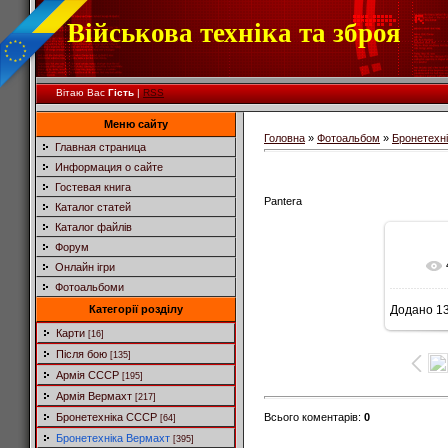
Військова техніка та зброя
Вітаю Вас
Гість
|
RSS
Меню сайту
Головна
»
Фотоальбом
»
Бронетехн
Главная страница
Информация о сайте
Гостевая книга
Pantera
Каталог статей
Каталог файлів
Форум
Онлайн ігри
Фотоальбоми
Категорії розділу
Додано
13
6
Карти
[16]
Після бою
[135]
Армія СССР
[195]
Армія Вермахт
[217]
Всього коментарів
:
0
Бронетехніка СССР
[64]
Бронетехніка Вермахт
[395]