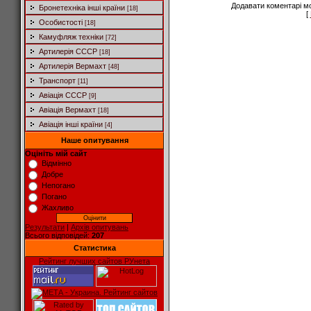
Додавати коментарі м
Бронетехніка інші країни
[18]
[
Особистості
[18]
Камуфляж техніки
[72]
Артилерія СССР
[18]
Артилерія Вермахт
[48]
Транспорт
[11]
Авіація СССР
[9]
Авіація Вермахт
[18]
Авіація інші країни
[4]
Наше опитування
Оцініть мій сайт
Відмінно
Добре
Непогано
Погано
Жахливо
Результати
|
Архів опитувань
Всього відповідей:
207
Статистика
Рейтинг лучших сайтов РУнета