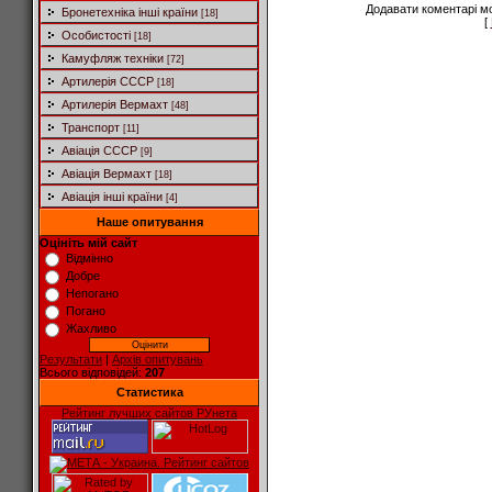
Додавати коментарі м
Бронетехніка інші країни
[18]
[
Особистості
[18]
Камуфляж техніки
[72]
Артилерія СССР
[18]
Артилерія Вермахт
[48]
Транспорт
[11]
Авіація СССР
[9]
Авіація Вермахт
[18]
Авіація інші країни
[4]
Наше опитування
Оцініть мій сайт
Відмінно
Добре
Непогано
Погано
Жахливо
Результати
|
Архів опитувань
Всього відповідей:
207
Статистика
Рейтинг лучших сайтов РУнета