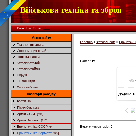
Військова техніка та зброя
Вітаю Вас
Гість
|
RSS
Меню сайту
Головна
»
Фотоальбом
»
Бронетехн
Главная страница
Информация о сайте
Гостевая книга
Panzer-IV
Каталог статей
Каталог файлів
Форум
Онлайн ігри
Фотоальбоми
Категорії розділу
Додано
13
6
Карти
[16]
Після бою
[135]
Армія СССР
[195]
Армія Вермахт
[217]
Всього коментарів
:
0
Бронетехніка СССР
[64]
Бронетехніка Вермахт
[395]