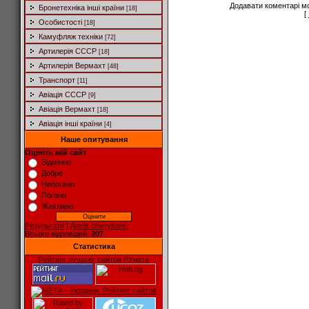
Додавати коментарі м
Бронетехніка інші країни
[18]
[
Особистості
[18]
Камуфляж техніки
[72]
Артилерія СССР
[18]
Артилерія Вермахт
[48]
Транспорт
[11]
Авіація СССР
[9]
Авіація Вермахт
[18]
Авіація інші країни
[4]
Наше опитування
Оцініть мій сайт
Відмінно
Добре
Непогано
Погано
Жахливо
Результати
|
Архів опитувань
Всього відповідей:
207
Статистика
Рейтинг лучших сайтов РУнета