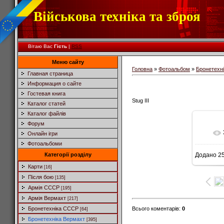
Військова техніка та зброя
Вітаю Вас
Гість
|
RSS
Меню сайту
Головна
»
Фотоальбом
»
Бронетехн
Главная страница
Информация о сайте
Гостевая книга
Stug III
Каталог статей
Каталог файлів
Форум
Онлайн ігри
Фотоальбоми
Категорії розділу
Додано
25
Карти
[16]
Після бою
[135]
Армія СССР
[195]
Армія Вермахт
[217]
Всього коментарів
:
0
Бронетехніка СССР
[64]
Бронетехніка Вермахт
[395]