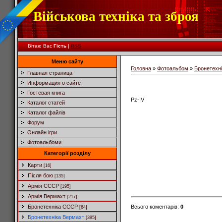
Військова техніка та зброя
Вітаю Вас
Гість
|
RSS
Меню сайту
Головна
»
Фотоальбом
»
Бронетехн
Главная страница
Информация о сайте
Гостевая книга
Pz-IV
Каталог статей
Каталог файлів
Форум
Онлайн ігри
Фотоальбоми
Категорії розділу
Карти
[16]
Після бою
[135]
Армія СССР
[195]
Армія Вермахт
[217]
Всього коментарів
:
0
Бронетехніка СССР
[64]
Бронетехніка Вермахт
[395]