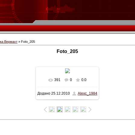
іка Вермахт
» Foto_205
Foto_205
391
0
0.0
Додано
25.12.2010
Alexc_1984