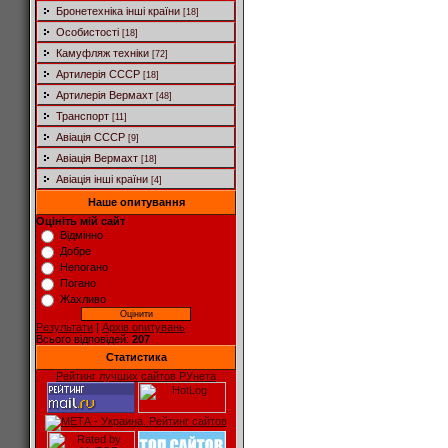
Бронетехніка інші країни
[18]
Особистості
[18]
Камуфляж техніки
[72]
Артилерія СССР
[18]
Артилерія Вермахт
[48]
Транспорт
[11]
Авіація СССР
[9]
Авіація Вермахт
[18]
Авіація інші країни
[4]
Наше опитування
Оцініть мій сайт
Відмінно
Добре
Непогано
Погано
Жахливо
Результати
|
Архів опитувань
Всього відповідей:
207
Статистика
Рейтинг лучших сайтов РУнета