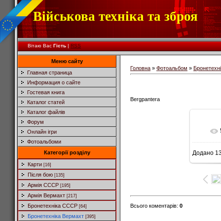
Військова техніка та зброя
Вітаю Вас
Гість
|
RSS
Меню сайту
Головна
»
Фотоальбом
»
Бронетехн
Главная страница
Информация о сайте
Гостевая книга
Bergpantera
Каталог статей
Каталог файлів
Форум
Онлайн ігри
Фотоальбоми
Категорії розділу
Додано
13
6
Карти
[16]
Після бою
[135]
Армія СССР
[195]
Армія Вермахт
[217]
Всього коментарів
:
0
Бронетехніка СССР
[64]
Бронетехніка Вермахт
[395]