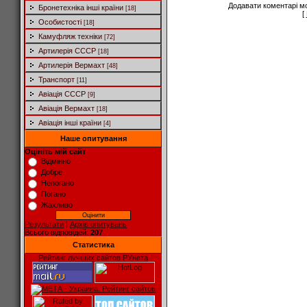
Додавати коментарі м
Бронетехніка інші країни
[18]
[
Особистості
[18]
Камуфляж техніки
[72]
Артилерія СССР
[18]
Артилерія Вермахт
[48]
Транспорт
[11]
Авіація СССР
[9]
Авіація Вермахт
[18]
Авіація інші країни
[4]
Наше опитування
Оцініть мій сайт
Відмінно
Добре
Непогано
Погано
Жахливо
Результати
|
Архів опитувань
Всього відповідей:
207
Статистика
Рейтинг лучших сайтов РУнета